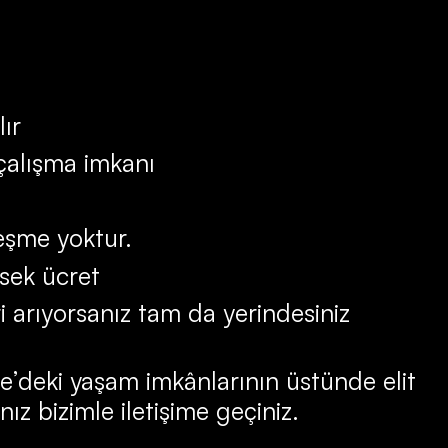
lır
 çalışma imkanı
leşme yoktur.
sek ücret
ri arıyorsanız tam da yerindesiniz
ye’deki yaşam imkânlarının üstünde elit
nız bizimle iletişime geçiniz.