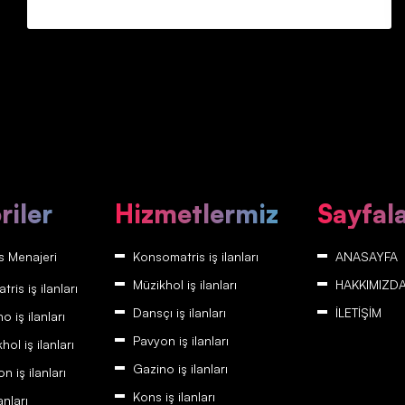
riler
Hizmetlermiz
Sayfal
 Menajeri
Konsomatris iş ilanları
ANASAYFA
Müzikhol iş ilanları
HAKKIMIZD
is iş ilanları
Dansçı iş ilanları
İLETİŞİM
 iş ilanları
Pavyon iş ilanları
ol iş ilanları
Gazino iş ilanları
 iş ilanları
Kons iş ilanları
anları