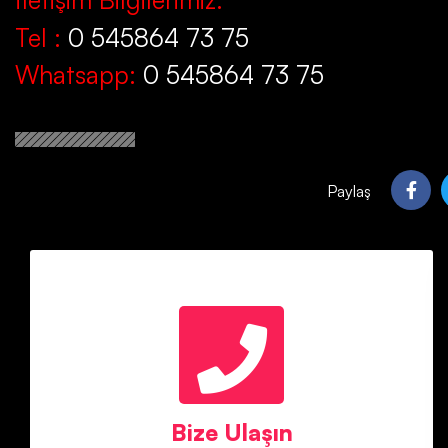
Tel :
0 545864 73 75
Whatsapp:
0 545864 73 75
Paylaş
Mete Bey
Telefon : 05458647375
Bize Ulaşın