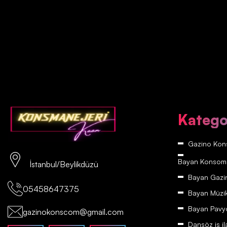
Katego
Gazino Kons
Bayan Konsomatr
İstanbul/Beylikdüzü
Bayan Gazino
05458647375
Bayan Müzikh
Bayan Pavyon
gazinokonscom@gmail.com
Dansöz iş il