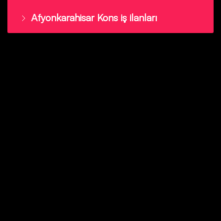
Afyonkarahisar Kons iş ilanları