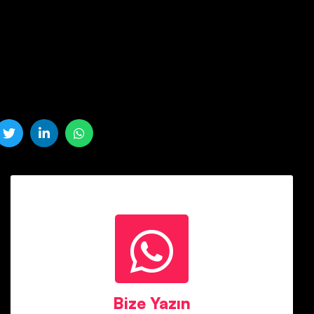
Mete Bey
Whatsapp : 05458647375
Bize Yazın