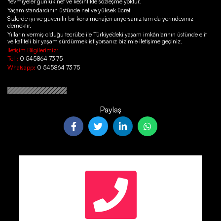
Yevmiyeler günlük net ve kesinlikle sözleşme yoktur.
Yaşam standardının üstünde net ve yüksek ücret
Sizlerde iyi ve güvenilir bir kons menajeri arıyorsanız tam da yerindesiniz
demektir.
Yılların vermiş olduğu tecrübe ile Türkiye’deki yaşam imkânlarının üstünde elit
ve kaliteli bir yaşam sürdürmek istiyorsanız bizimle iletişime geçiniz.
İletişim Bilgilerimiz:
Tel :
0 545864 73 75
Whatsapp:
0 545864 73 75
Paylaş