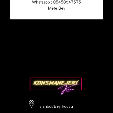
Whatsapp : 05458647375
Mete Bey
İstanbul/Beylikdüzü