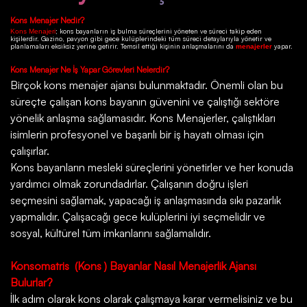
Kons
Menajer Nedir?
; kons bayanların iş bulma süreçlerini yöneten ve süreci takip eden
Kons Menajeri
kişilerdir.
Gazino
, pavyon gibi gece kulüplerindeki tüm süreci detaylarıyla yönetir ve
planlamaları eksiksiz yerine getirir. Temsil ettiği kişinin anlaşmalarını da
yapar.
menajerler
Kons
Menajer Ne İş Yapar Görevleri Nelerdir?
Birçok
kons menajer ajansı
bulunmaktadır. Önemli olan bu
süreçte çalışan kons bayanın güvenini ve çalıştığı sektöre
yönelik anlaşma sağlamasıdır. Kons Menajerler, çalıştıkları
isimlerin profesyonel ve başarılı bir iş hayatı olması için
çalışırlar.
Kons bayanların mesleki süreçlerini yönetirler ve her konuda
yardımcı olmak zorundadırlar. Çalışanın doğru işleri
seçmesini sağlamak, yapacağı iş anlaşmasında sıkı pazarlık
yapmalıdır. Çalışacağı gece kulüplerini iyi seçmelidir ve
sosyal, kültürel tüm imkanlarını sağlamalıdır.
Konsomatris
(Kons ) Bayanlar Nasıl Menajerlik Ajansı
Bulurlar?
İlk adım olarak kons olarak çalışmaya karar vermelisiniz ve bu