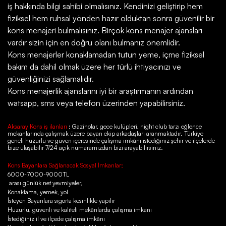
iş hakkında bilgi sahibi olmalısınız. Kendinizi geliştirip hem
fiziksel hem ruhsal yönden hazır olduktan sonra güvenilir bir
kons menajeri bulmalısınız. Birçok kons menajer ajansları
vardır sizin için en doğru olanı bulmanız önemlidir.
Kons menajerler konaklamadan tutun yeme, içme fiziksel
bakım da dahil olmak üzere her türlü ihtiyacınızı ve
güvenliğinizi sağlamalıdır.
Kons menajerlik ajanslarını iyi bir araştırmanın ardından
watsapp, sms veya telefon üzerinden yapabilirsiniz.
Aksaray Kons iş ilanları
; Gazinolar, gece kulüpleri, night club tarzı eğlence
mekanlarında çalışmak üzere bayan ekip arkadaşları aranmaktadır. Türkiye
geneli huzurlu ve güven içeresinde çalışma imkânı istediğiniz şehir ve ilçelerde
bize ulaşabilir 7/24 açık numaramızdan bizi arayabilirsiniz.
Kons Bayanlara Sağlanacak Sosyal İmkanlar;
6000-7000-9000TL
arası günlük net yevmiyeler,
Konaklama, yemek, yol
İsteyen Bayanlara sigorta kesinlikle yapılır
Huzurlu, güvenli ve kaliteli mekânlarda çalışma imkanı
İstediğiniz il ve ilçede çalışma imkânı