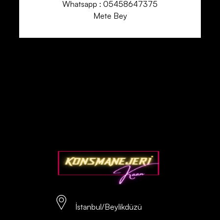
Whatsapp : 05458647375
Mete Bey
İstanbul/Beylikdüzü