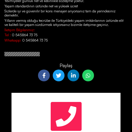
Yevmiyeler günlük net ve kesinlikle sözleşme yoktur.
Yaşam standardının üstünde net ve yüksek ücret
Sizlerde iyi ve güvenilir bir kons menajeri arıyorsanız tam da yerindesiniz
demektir.
Yılların vermiş olduğu tecrübe ile Türkiye’deki yaşam imkânlarının üstünde elit
ve kaliteli bir yaşam sürdürmek istiyorsanız bizimle iletişime geçiniz.
İletişim Bilgilerimiz:
Tel :
0 545864 73 75
Whatsapp:
0 545864 73 75
Paylaş