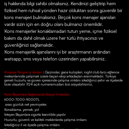
iş hakkında bilgi sahibi olmalısınız. Kendinizi geliştirip hem
fiziksel hem ruhsal yönden hazır olduktan sonra güvenilir bir
kons menajeri bulmalısınız. Birçok kons menajer ajansları
vardır sizin için en doğru olanı bulmanız önemlidir.
Kons menajerler konaklamadan tutun yeme, içme fiziksel
bakım da dahil olmak üzere her türlü ihtiyacınızı ve
güvenliğinizi sağlamalıdır.
Kons menajerlik ajanslarını iyi bir araştırmanın ardından
watsapp, sms veya telefon üzerinden yapabilirsiniz.
Amasya Pavyon iş ilanları
; Gazinolar, gece kulüpleri, night club tarzı eğlence
mekanlarında çalışmak üzere bayan ekip arkadaşları aranmaktadır. Türkiye
geneli huzurlu ve güven içeresinde çalışma imkânı istediğiniz şehir ve ilçelerde
bize ulaşabilir 7/24 açık numaramızdan bizi arayabilirsiniz.
Kons Bayanlara Sağlanacak Sosyal İmkanlar;
6000-7000-9000TL
arası günlük net yevmiyeler,
Konaklama, yemek, yol
İsteyen Bayanlara sigorta kesinlikle yapılır
Huzurlu, güvenli ve kaliteli mekânlarda çalışma imkanı
İstediğiniz il ve ilçede çalışma imkânı