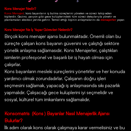
Kons
Menajer Nedir?
; kons bayanların iş bulma süreçlerini yöneten ve süreci takip eden
Kons Menajeri
kişilerdir.
Gazino
, pavyon gibi gece kulüplerindeki tüm süreci detaylarıyla yönetir ve
planlamaları eksiksiz yerine getirir. Temsil ettiği kişinin anlaşmalarını da
yapar.
menajerler
Kons
Menajer Ne İş Yapar Görevleri Nelerdir?
Birçok
kons menajer ajansı
bulunmaktadır. Önemli olan bu
süreçte çalışan kons bayanın güvenini ve çalıştığı sektöre
yönelik anlaşma sağlamasıdır. Kons Menajerler, çalıştıkları
isimlerin profesyonel ve başarılı bir iş hayatı olması için
çalışırlar.
Kons bayanların mesleki süreçlerini yönetirler ve her konuda
yardımcı olmak zorundadırlar. Çalışanın doğru işleri
seçmesini sağlamak, yapacağı iş anlaşmasında sıkı pazarlık
yapmalıdır. Çalışacağı gece kulüplerini iyi seçmelidir ve
sosyal, kültürel tüm imkanlarını sağlamalıdır.
Konsomatris
(Kons ) Bayanlar Nasıl Menajerlik Ajansı
Bulurlar?
İlk adım olarak kons olarak çalışmaya karar vermelisiniz ve bu