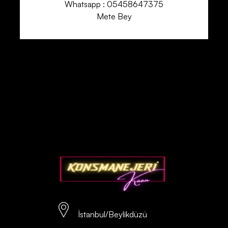
Whatsapp : 05458647375
Mete Bey
İstanbul/Beylikdüzü