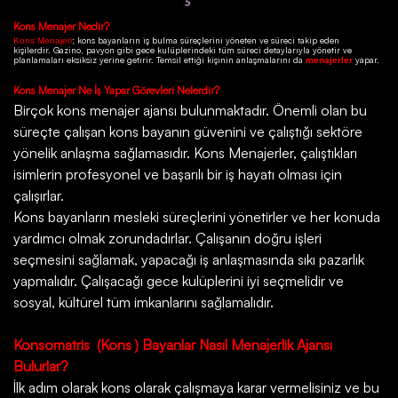
Kons
Menajer Nedir?
; kons bayanların iş bulma süreçlerini yöneten ve süreci takip eden
Kons Menajeri
kişilerdir.
Gazino
, pavyon gibi gece kulüplerindeki tüm süreci detaylarıyla yönetir ve
planlamaları eksiksiz yerine getirir. Temsil ettiği kişinin anlaşmalarını da
yapar.
menajerler
Kons
Menajer Ne İş Yapar Görevleri Nelerdir?
Birçok
kons menajer ajansı
bulunmaktadır. Önemli olan bu
süreçte çalışan kons bayanın güvenini ve çalıştığı sektöre
yönelik anlaşma sağlamasıdır. Kons Menajerler, çalıştıkları
isimlerin profesyonel ve başarılı bir iş hayatı olması için
çalışırlar.
Kons bayanların mesleki süreçlerini yönetirler ve her konuda
yardımcı olmak zorundadırlar. Çalışanın doğru işleri
seçmesini sağlamak, yapacağı iş anlaşmasında sıkı pazarlık
yapmalıdır. Çalışacağı gece kulüplerini iyi seçmelidir ve
sosyal, kültürel tüm imkanlarını sağlamalıdır.
Konsomatris
(Kons ) Bayanlar Nasıl Menajerlik Ajansı
Bulurlar?
İlk adım olarak kons olarak çalışmaya karar vermelisiniz ve bu