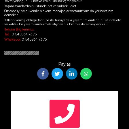
Yevmiyeler günlük net ve kesinlikle sözleşme yoktur.
Yaşam standardının üstünde net ve yüksek ücret
Sizlerde iyi ve güvenilir bir kons menajeri arıyorsanız tam da yerindesiniz
demektir.
Yılların vermiş olduğu tecrübe ile Türkiye’deki yaşam imkânlarının üstünde elit
ve kaliteli bir yaşam sürdürmek istiyorsanız bizimle iletişime geçiniz.
İletişim Bilgilerimiz:
Tel :
0 545864 73 75
Whatsapp:
0 545864 73 75
Paylaş