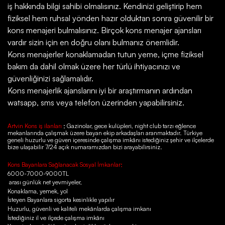
iş hakkında bilgi sahibi olmalısınız. Kendinizi geliştirip hem
fiziksel hem ruhsal yönden hazır olduktan sonra güvenilir bir
kons menajeri bulmalısınız. Birçok kons menajer ajansları
vardır sizin için en doğru olanı bulmanız önemlidir.
Kons menajerler konaklamadan tutun yeme, içme fiziksel
bakım da dahil olmak üzere her türlü ihtiyacınızı ve
güvenliğinizi sağlamalıdır.
Kons menajerlik ajanslarını iyi bir araştırmanın ardından
watsapp, sms veya telefon üzerinden yapabilirsiniz.
Artvin Kons iş ilanları
; Gazinolar, gece kulüpleri, night club tarzı eğlence
mekanlarında çalışmak üzere bayan ekip arkadaşları aranmaktadır. Türkiye
geneli huzurlu ve güven içeresinde çalışma imkânı istediğiniz şehir ve ilçelerde
bize ulaşabilir 7/24 açık numaramızdan bizi arayabilirsiniz.
Kons Bayanlara Sağlanacak Sosyal İmkanlar;
6000-7000-9000TL
arası günlük net yevmiyeler,
Konaklama, yemek, yol
İsteyen Bayanlara sigorta kesinlikle yapılır
Huzurlu, güvenli ve kaliteli mekânlarda çalışma imkanı
İstediğiniz il ve ilçede çalışma imkânı