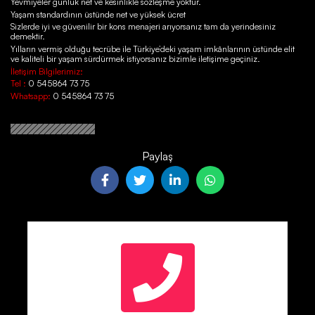
Yevmiyeler günlük net ve kesinlikle sözleşme yoktur.
Yaşam standardının üstünde net ve yüksek ücret
Sizlerde iyi ve güvenilir bir kons menajeri arıyorsanız tam da yerindesiniz
demektir.
Yılların vermiş olduğu tecrübe ile Türkiye’deki yaşam imkânlarının üstünde elit
ve kaliteli bir yaşam sürdürmek istiyorsanız bizimle iletişime geçiniz.
İletişim Bilgilerimiz:
Tel :
0 545864 73 75
Whatsapp:
0 545864 73 75
Paylaş