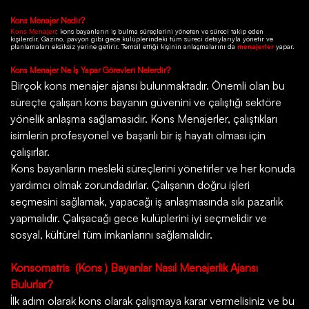
Kons
Menajer Nedir?
; kons bayanların iş bulma süreçlerini yöneten ve süreci takip eden
Kons Menajeri
kişilerdir.
Gazino
, pavyon gibi gece kulüplerindeki tüm süreci detaylarıyla yönetir ve
planlamaları eksiksiz yerine getirir. Temsil ettiği kişinin anlaşmalarını da
yapar.
menajerler
Kons
Menajer Ne İş Yapar Görevleri Nelerdir?
Birçok
kons menajer ajansı
bulunmaktadır. Önemli olan bu
süreçte çalışan kons bayanın güvenini ve çalıştığı sektöre
yönelik anlaşma sağlamasıdır. Kons Menajerler, çalıştıkları
isimlerin profesyonel ve başarılı bir iş hayatı olması için
çalışırlar.
Kons bayanların mesleki süreçlerini yönetirler ve her konuda
yardımcı olmak zorundadırlar. Çalışanın doğru işleri
seçmesini sağlamak, yapacağı iş anlaşmasında sıkı pazarlık
yapmalıdır. Çalışacağı gece kulüplerini iyi seçmelidir ve
sosyal, kültürel tüm imkanlarını sağlamalıdır.
Konsomatris
(Kons ) Bayanlar Nasıl Menajerlik Ajansı
Bulurlar?
İlk adım olarak kons olarak çalışmaya karar vermelisiniz ve bu