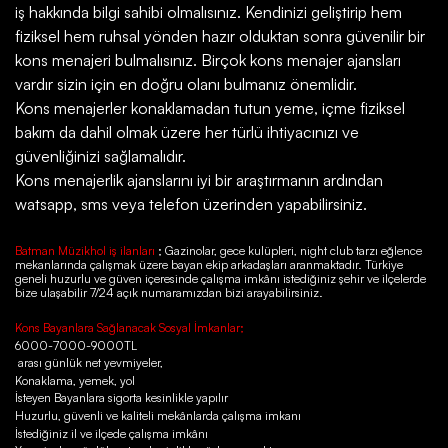
iş hakkında bilgi sahibi olmalısınız. Kendinizi geliştirip hem
fiziksel hem ruhsal yönden hazır olduktan sonra güvenilir bir
kons menajeri bulmalısınız. Birçok kons menajer ajansları
vardır sizin için en doğru olanı bulmanız önemlidir.
Kons menajerler konaklamadan tutun yeme, içme fiziksel
bakım da dahil olmak üzere her türlü ihtiyacınızı ve
güvenliğinizi sağlamalıdır.
Kons menajerlik ajanslarını iyi bir araştırmanın ardından
watsapp, sms veya telefon üzerinden yapabilirsiniz.
Batman Müzikhol iş ilanları
; Gazinolar, gece kulüpleri, night club tarzı eğlence
mekanlarında çalışmak üzere bayan ekip arkadaşları aranmaktadır. Türkiye
geneli huzurlu ve güven içeresinde çalışma imkânı istediğiniz şehir ve ilçelerde
bize ulaşabilir 7/24 açık numaramızdan bizi arayabilirsiniz.
Kons Bayanlara Sağlanacak Sosyal İmkanlar;
6000-7000-9000TL
arası günlük net yevmiyeler,
Konaklama, yemek, yol
İsteyen Bayanlara sigorta kesinlikle yapılır
Huzurlu, güvenli ve kaliteli mekânlarda çalışma imkanı
İstediğiniz il ve ilçede çalışma imkânı