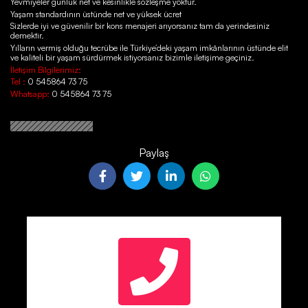
Yevmiyeler günlük net ve kesinlikle sözleşme yoktur.
Yaşam standardının üstünde net ve yüksek ücret
Sizlerde iyi ve güvenilir bir kons menajeri arıyorsanız tam da yerindesiniz
demektir.
Yılların vermiş olduğu tecrübe ile Türkiye’deki yaşam imkânlarının üstünde elit
ve kaliteli bir yaşam sürdürmek istiyorsanız bizimle iletişime geçiniz.
İletişim Bilgilerimiz:
Tel :
0 545864 73 75
Whatsapp:
0 545864 73 75
Paylaş