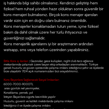
iş hakkında bilgi sahibi olmalısınız. Kendinizi geliştirip hem
fiziksel hem ruhsal yönden hazır olduktan sonra güvenilir bir
kons menajeri bulmalısınız. Birçok kons menajer ajansları
vardır sizin için en doğru olanı bulmanız önemlidir.
Kons menajerler konaklamadan tutun yeme, içme fiziksel
bakım da dahil olmak üzere her türlü ihtiyacınızı ve
güvenliğinizi sağlamalıdır.
Kons menajerlik ajanslarını iyi bir araştırmanın ardından
watsapp, sms veya telefon üzerinden yapabilirsiniz.
Bitlis Kons iş ilanları
; Gazinolar, gece kulüpleri, night club tarzı eğlence
mekanlarında çalışmak üzere bayan ekip arkadaşları aranmaktadır. Türkiye
geneli huzurlu ve güven içeresinde çalışma imkânı istediğiniz şehir ve ilçelerde
bize ulaşabilir 7/24 açık numaramızdan bizi arayabilirsiniz.
Kons Bayanlara Sağlanacak Sosyal İmkanlar;
6000-7000-9000TL
arası günlük net yevmiyeler,
Konaklama, yemek, yol
İsteyen Bayanlara sigorta kesinlikle yapılır
Huzurlu, güvenli ve kaliteli mekânlarda çalışma imkanı
İstediğiniz il ve ilçede çalışma imkânı