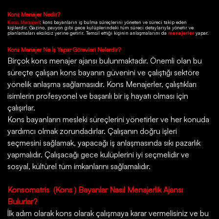
Kons
Menajer Nedir?
; kons bayanların iş bulma süreçlerini yöneten ve süreci takip eden
Kons Menajeri
kişilerdir.
Gazino
, pavyon gibi gece kulüplerindeki tüm süreci detaylarıyla yönetir ve
planlamaları eksiksiz yerine getirir. Temsil ettiği kişinin anlaşmalarını da
yapar.
menajerler
Kons
Menajer Ne İş Yapar Görevleri Nelerdir?
Birçok
kons menajer ajansı
bulunmaktadır. Önemli olan bu
süreçte çalışan kons bayanın güvenini ve çalıştığı sektöre
yönelik anlaşma sağlamasıdır. Kons Menajerler, çalıştıkları
isimlerin profesyonel ve başarılı bir iş hayatı olması için
çalışırlar.
Kons bayanların mesleki süreçlerini yönetirler ve her konuda
yardımcı olmak zorundadırlar. Çalışanın doğru işleri
seçmesini sağlamak, yapacağı iş anlaşmasında sıkı pazarlık
yapmalıdır. Çalışacağı gece kulüplerini iyi seçmelidir ve
sosyal, kültürel tüm imkanlarını sağlamalıdır.
Konsomatris
(Kons ) Bayanlar Nasıl Menajerlik Ajansı
Bulurlar?
İlk adım olarak kons olarak çalışmaya karar vermelisiniz ve bu