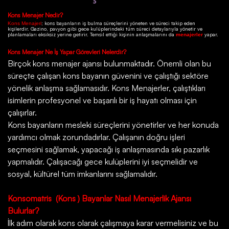
Kons
Menajer Nedir?
; kons bayanların iş bulma süreçlerini yöneten ve süreci takip eden
Kons Menajeri
kişilerdir.
Gazino
, pavyon gibi gece kulüplerindeki tüm süreci detaylarıyla yönetir ve
planlamaları eksiksiz yerine getirir. Temsil ettiği kişinin anlaşmalarını da
yapar.
menajerler
Kons
Menajer Ne İş Yapar Görevleri Nelerdir?
Birçok
kons menajer ajansı
bulunmaktadır. Önemli olan bu
süreçte çalışan kons bayanın güvenini ve çalıştığı sektöre
yönelik anlaşma sağlamasıdır. Kons Menajerler, çalıştıkları
isimlerin profesyonel ve başarılı bir iş hayatı olması için
çalışırlar.
Kons bayanların mesleki süreçlerini yönetirler ve her konuda
yardımcı olmak zorundadırlar. Çalışanın doğru işleri
seçmesini sağlamak, yapacağı iş anlaşmasında sıkı pazarlık
yapmalıdır. Çalışacağı gece kulüplerini iyi seçmelidir ve
sosyal, kültürel tüm imkanlarını sağlamalıdır.
Konsomatris
(Kons ) Bayanlar Nasıl Menajerlik Ajansı
Bulurlar?
İlk adım olarak kons olarak çalışmaya karar vermelisiniz ve bu