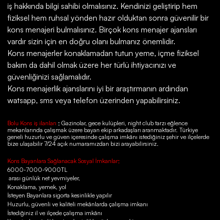
iş hakkında bilgi sahibi olmalısınız. Kendinizi geliştirip hem
fiziksel hem ruhsal yönden hazır olduktan sonra güvenilir bir
kons menajeri bulmalısınız. Birçok kons menajer ajansları
vardır sizin için en doğru olanı bulmanız önemlidir.
Kons menajerler konaklamadan tutun yeme, içme fiziksel
bakım da dahil olmak üzere her türlü ihtiyacınızı ve
güvenliğinizi sağlamalıdır.
Kons menajerlik ajanslarını iyi bir araştırmanın ardından
watsapp, sms veya telefon üzerinden yapabilirsiniz.
Bolu Kons iş ilanları
; Gazinolar, gece kulüpleri, night club tarzı eğlence
mekanlarında çalışmak üzere bayan ekip arkadaşları aranmaktadır. Türkiye
geneli huzurlu ve güven içeresinde çalışma imkânı istediğiniz şehir ve ilçelerde
bize ulaşabilir 7/24 açık numaramızdan bizi arayabilirsiniz.
Kons Bayanlara Sağlanacak Sosyal İmkanlar;
6000-7000-9000TL
arası günlük net yevmiyeler,
Konaklama, yemek, yol
İsteyen Bayanlara sigorta kesinlikle yapılır
Huzurlu, güvenli ve kaliteli mekânlarda çalışma imkanı
İstediğiniz il ve ilçede çalışma imkânı