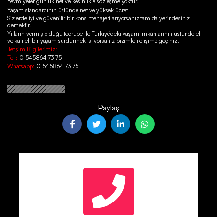
Yevmiyeler günlük net ve kesinlikle sözleşme yoktur.
Yaşam standardının üstünde net ve yüksek ücret
Sizlerde iyi ve güvenilir bir kons menajeri arıyorsanız tam da yerindesiniz
demektir.
Yılların vermiş olduğu tecrübe ile Türkiye’deki yaşam imkânlarının üstünde elit
ve kaliteli bir yaşam sürdürmek istiyorsanız bizimle iletişime geçiniz.
İletişim Bilgilerimiz:
Tel :
0 545864 73 75
Whatsapp:
0 545864 73 75
Paylaş