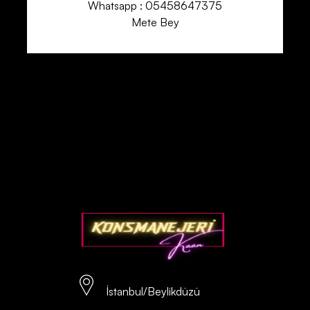
Whatsapp : 05458647375
Mete Bey
İstanbul/Beylikdüzü