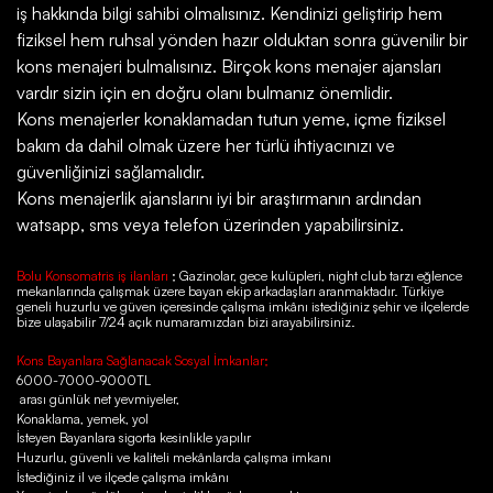
iş hakkında bilgi sahibi olmalısınız. Kendinizi geliştirip hem
fiziksel hem ruhsal yönden hazır olduktan sonra güvenilir bir
kons menajeri bulmalısınız. Birçok kons menajer ajansları
vardır sizin için en doğru olanı bulmanız önemlidir.
Kons menajerler konaklamadan tutun yeme, içme fiziksel
bakım da dahil olmak üzere her türlü ihtiyacınızı ve
güvenliğinizi sağlamalıdır.
Kons menajerlik ajanslarını iyi bir araştırmanın ardından
watsapp, sms veya telefon üzerinden yapabilirsiniz.
Bolu Konsomatris iş ilanları
; Gazinolar, gece kulüpleri, night club tarzı eğlence
mekanlarında çalışmak üzere bayan ekip arkadaşları aranmaktadır. Türkiye
geneli huzurlu ve güven içeresinde çalışma imkânı istediğiniz şehir ve ilçelerde
bize ulaşabilir 7/24 açık numaramızdan bizi arayabilirsiniz.
Kons Bayanlara Sağlanacak Sosyal İmkanlar;
6000-7000-9000TL
arası günlük net yevmiyeler,
Konaklama, yemek, yol
İsteyen Bayanlara sigorta kesinlikle yapılır
Huzurlu, güvenli ve kaliteli mekânlarda çalışma imkanı
İstediğiniz il ve ilçede çalışma imkânı