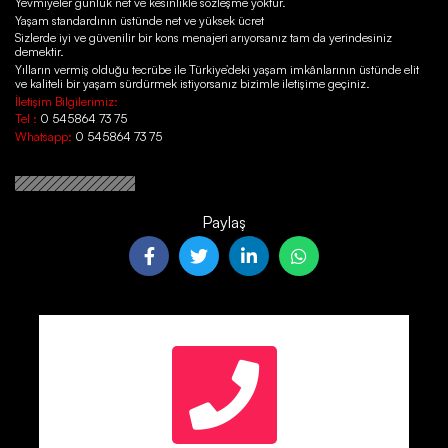
Yevmiyeler günlük net ve kesinlikle sözleşme yoktur.
Yaşam standardının üstünde net ve yüksek ücret
Sizlerde iyi ve güvenilir bir kons menajeri arıyorsanız tam da yerindesiniz
demektir.
Yılların vermiş olduğu tecrübe ile Türkiye’deki yaşam imkânlarının üstünde elit
ve kaliteli bir yaşam sürdürmek istiyorsanız bizimle iletişime geçiniz.
İletişim Bilgilerimiz:
Tel :
0 545864 73 75
Whatsapp:
0 545864 73 75
Paylaş