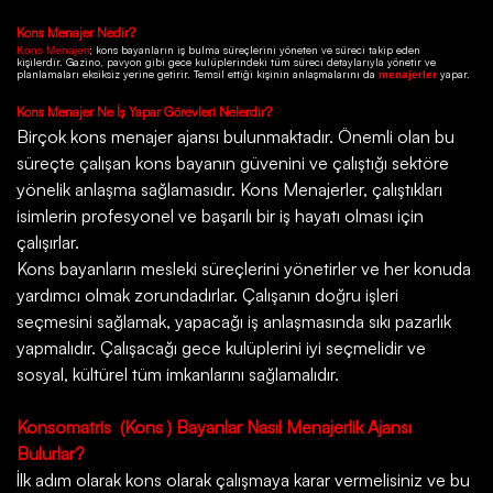
Kons
Menajer Nedir?
; kons bayanların iş bulma süreçlerini yöneten ve süreci takip eden
Kons Menajeri
kişilerdir.
Gazino
, pavyon gibi gece kulüplerindeki tüm süreci detaylarıyla yönetir ve
planlamaları eksiksiz yerine getirir. Temsil ettiği kişinin anlaşmalarını da
yapar.
menajerler
Kons
Menajer Ne İş Yapar Görevleri Nelerdir?
Birçok
kons menajer ajansı
bulunmaktadır. Önemli olan bu
süreçte çalışan kons bayanın güvenini ve çalıştığı sektöre
yönelik anlaşma sağlamasıdır. Kons Menajerler, çalıştıkları
isimlerin profesyonel ve başarılı bir iş hayatı olması için
çalışırlar.
Kons bayanların mesleki süreçlerini yönetirler ve her konuda
yardımcı olmak zorundadırlar. Çalışanın doğru işleri
seçmesini sağlamak, yapacağı iş anlaşmasında sıkı pazarlık
yapmalıdır. Çalışacağı gece kulüplerini iyi seçmelidir ve
sosyal, kültürel tüm imkanlarını sağlamalıdır.
Konsomatris
(Kons ) Bayanlar Nasıl Menajerlik Ajansı
Bulurlar?
İlk adım olarak kons olarak çalışmaya karar vermelisiniz ve bu