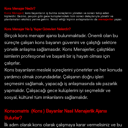
Kons
Menajer Nedir?
; kons bayanların iş bulma süreçlerini yöneten ve süreci takip eden
Kons Menajeri
kişilerdir.
Gazino
, pavyon gibi gece kulüplerindeki tüm süreci detaylarıyla yönetir ve
planlamaları eksiksiz yerine getirir. Temsil ettiği kişinin anlaşmalarını da
yapar.
menajerler
Kons
Menajer Ne İş Yapar Görevleri Nelerdir?
Birçok
kons menajer ajansı
bulunmaktadır. Önemli olan bu
süreçte çalışan kons bayanın güvenini ve çalıştığı sektöre
yönelik anlaşma sağlamasıdır. Kons Menajerler, çalıştıkları
isimlerin profesyonel ve başarılı bir iş hayatı olması için
çalışırlar.
Kons bayanların mesleki süreçlerini yönetirler ve her konuda
yardımcı olmak zorundadırlar. Çalışanın doğru işleri
seçmesini sağlamak, yapacağı iş anlaşmasında sıkı pazarlık
yapmalıdır. Çalışacağı gece kulüplerini iyi seçmelidir ve
sosyal, kültürel tüm imkanlarını sağlamalıdır.
Konsomatris
(Kons ) Bayanlar Nasıl Menajerlik Ajansı
Bulurlar?
İlk adım olarak kons olarak çalışmaya karar vermelisiniz ve bu