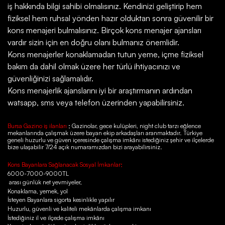
iş hakkında bilgi sahibi olmalısınız. Kendinizi geliştirip hem
fiziksel hem ruhsal yönden hazır olduktan sonra güvenilir bir
kons menajeri bulmalısınız. Birçok kons menajer ajansları
vardır sizin için en doğru olanı bulmanız önemlidir.
Kons menajerler konaklamadan tutun yeme, içme fiziksel
bakım da dahil olmak üzere her türlü ihtiyacınızı ve
güvenliğinizi sağlamalıdır.
Kons menajerlik ajanslarını iyi bir araştırmanın ardından
watsapp, sms veya telefon üzerinden yapabilirsiniz.
Bursa Gazino iş ilanları
; Gazinolar, gece kulüpleri, night club tarzı eğlence
mekanlarında çalışmak üzere bayan ekip arkadaşları aranmaktadır. Türkiye
geneli huzurlu ve güven içeresinde çalışma imkânı istediğiniz şehir ve ilçelerde
bize ulaşabilir 7/24 açık numaramızdan bizi arayabilirsiniz.
Kons Bayanlara Sağlanacak Sosyal İmkanlar;
6000-7000-9000TL
arası günlük net yevmiyeler,
Konaklama, yemek, yol
İsteyen Bayanlara sigorta kesinlikle yapılır
Huzurlu, güvenli ve kaliteli mekânlarda çalışma imkanı
İstediğiniz il ve ilçede çalışma imkânı