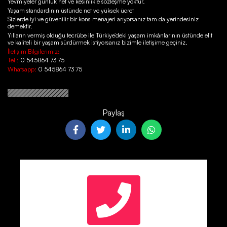
Yevmiyeler günlük net ve kesinlikle sözleşme yoktur.
Yaşam standardının üstünde net ve yüksek ücret
Sizlerde iyi ve güvenilir bir kons menajeri arıyorsanız tam da yerindesiniz
demektir.
Yılların vermiş olduğu tecrübe ile Türkiye’deki yaşam imkânlarının üstünde elit
ve kaliteli bir yaşam sürdürmek istiyorsanız bizimle iletişime geçiniz.
İletişim Bilgilerimiz:
Tel :
0 545864 73 75
Whatsapp:
0 545864 73 75
Paylaş