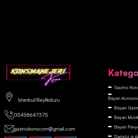
Katego
Gazino Kons
Bayan Konsomatr
İstanbul/Beylikdüzü
Bayan Gazino
05458647375
Bayan Müzikh
Bayan Pavyon
gazinokonscom@gmail.com
Dansöz iş il