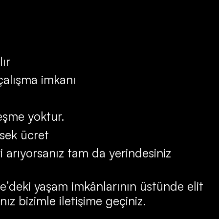
lır
 çalışma imkanı
leşme yoktur.
sek ücret
ri arıyorsanız tam da yerindesiniz
ye’deki yaşam imkânlarının üstünde elit
nız bizimle iletişime geçiniz.