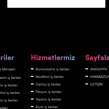
riler
Hizmetlermiz
Sayfal
 Menajeri
Konsomatris iş ilanları
ANASAYFA
Müzikhol iş ilanları
HAKKIMIZD
is iş ilanları
Dansçı iş ilanları
İLETİŞİM
 iş ilanları
Pavyon iş ilanları
ol iş ilanları
Gazino iş ilanları
 iş ilanları
Kons iş ilanları
anları