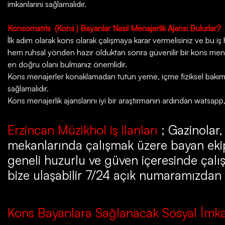
imkanlarını sağlamalıdır.
Konsomatris
(Kons ) Bayanlar Nasıl Menajerlik Ajansı Bulurlar?
İlk adım olarak kons olarak çalışmaya karar vermelisiniz ve bu iş ha
hem ruhsal yönden hazır olduktan sonra güvenilir bir kons menaje
en doğru olanı bulmanız önemlidir.
Kons menajerler konaklamadan tutun yeme, içme fiziksel bakım da
sağlamalıdır.
Kons menajerlik ajanslarını iyi bir araştırmanın ardından watsapp
Erzincan Müzikhol iş ilanları
; Gazinolar,
mekanlarında çalışmak üzere bayan ekip
geneli huzurlu ve güven içeresinde çalış
bize ulaşabilir 7/24 açık numaramızdan bi
Kons Bayanlara Sağlanacak Sosyal İmka