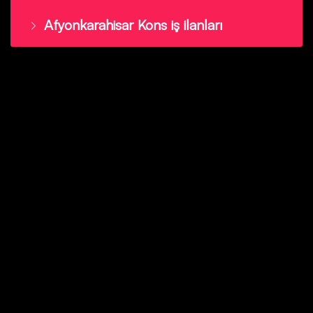
Afyonkarahisar Kons iş ilanları