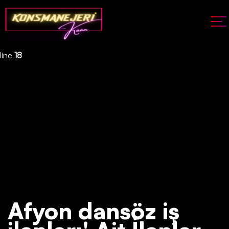
Deprecated
: json_decode(): Passing null to parameter #1 ($json)
of type string is deprecated in
/home/konsmenajericom/public_html/api/kontrol/etiket.php
on
line
18
Afyon dansöz iş