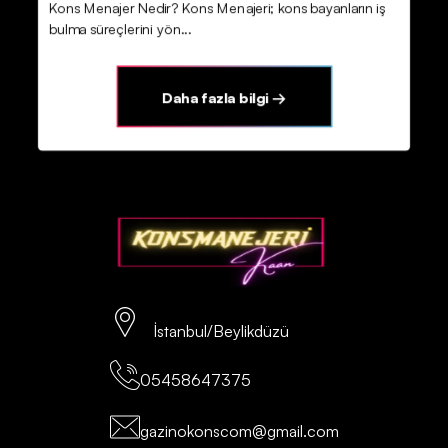
Kons Menajer Nedir? Kons Menajeri; kons bayanların iş
bulma süreçlerini yön...
Daha fazla bilgi →
İstanbul/Beylikdüzü
05458647375
gazinokonscom@gmail.com