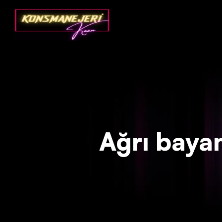
Deprecated
: json_decode(): Passing null to parameter #1 ($json)
Ağrı bayan