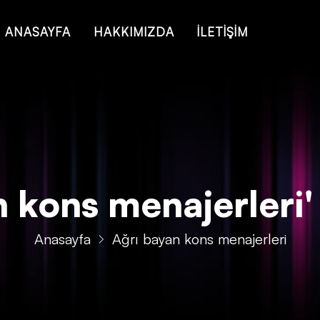
 of type string is deprecated in
/home/konsmenajericom/public_ht
ANASAYFA
HAKKIMIZDA
İLETİŞİM
 kons menajerleri' A
Anasayfa
Ağrı bayan kons menajerleri