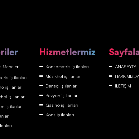
riler
Hizmetlermiz
Sayfal
 Menajeri
Konsomatris iş ilanları
ANASAYFA
Müzikhol iş ilanları
HAKKIMIZD
is iş ilanları
Dansçı iş ilanları
İLETİŞİM
 iş ilanları
Pavyon iş ilanları
ol iş ilanları
Gazino iş ilanları
 iş ilanları
Kons iş ilanları
anları
lanları