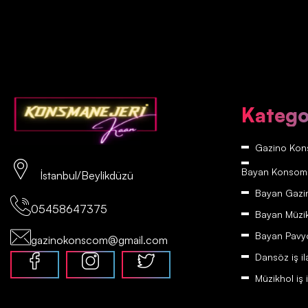
Katego
Gazino Kons
Bayan Konsomatr
İstanbul/Beylikdüzü
Bayan Gazino
05458647375
Bayan Müzikh
Bayan Pavyon
gazinokonscom@gmail.com
Dansöz iş il
Müzikhol iş i