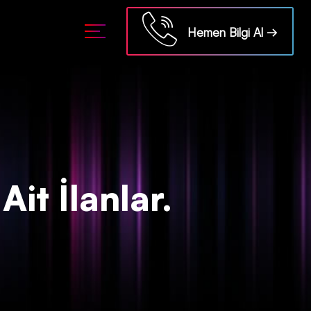
ml/api/kontrol/etiket.php
on line
18
Hemen Bilgi Al →
it İlanlar.