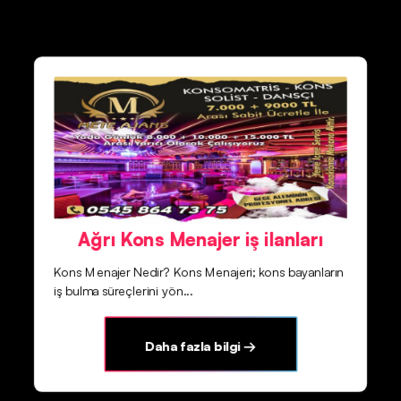
Ağrı Kons Menajer iş ilanları
Kons Menajer Nedir? Kons Menajeri; kons bayanların
iş bulma süreçlerini yön...
Daha fazla bilgi →