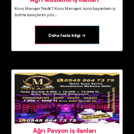
Kons Menajer Nedir? Kons Menajeri; kons bayanların iş
bulma süreçlerini yön...
Daha fazla bilgi →
Ağrı Pavyon iş ilanları