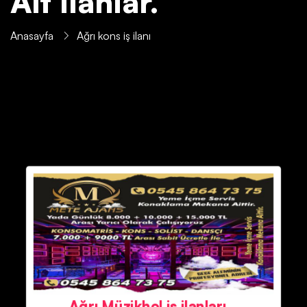
Ait İlanlar.
Anasayfa
Ağrı‎‎‎‎ kons iş ilanı
Ağrı Müzikhol iş ilanları