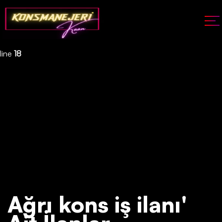
Deprecated
: json_decode(): Passing null to parameter #1 ($json)
of type string is deprecated in
/home/konsmenajericom/public_html/api/kontrol/etiket.php
on
line
18
Ağrı‎‎‎‎ kons iş ilanı'