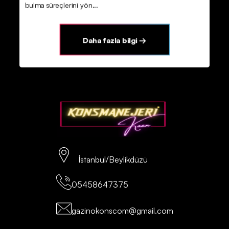
bulma süreçlerini yön...
Daha fazla bilgi →
İstanbul/Beylikdüzü
05458647375
gazinokonscom@gmail.com