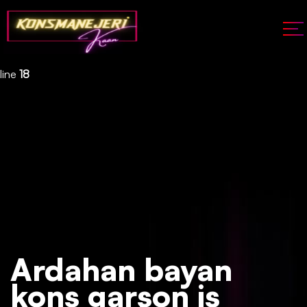
Deprecated
: json_decode(): Passing null to parameter #1 ($json)
of type string is deprecated in
/home/konsmenajericom/public_html/api/kontrol/etiket.php
on
line
18
Ardahan bayan
kons garson iş