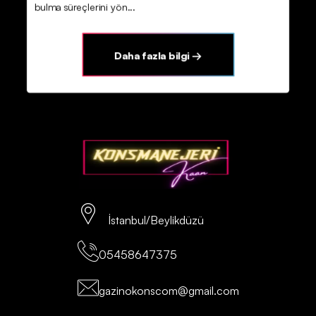
bulma süreçlerini yön...
Daha fazla bilgi →
İstanbul/Beylikdüzü
05458647375
gazinokonscom@gmail.com