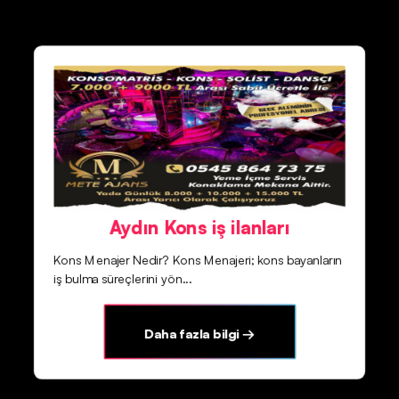
Aydın Kons iş ilanları
Kons Menajer Nedir? Kons Menajeri; kons bayanların
iş bulma süreçlerini yön...
Daha fazla bilgi →