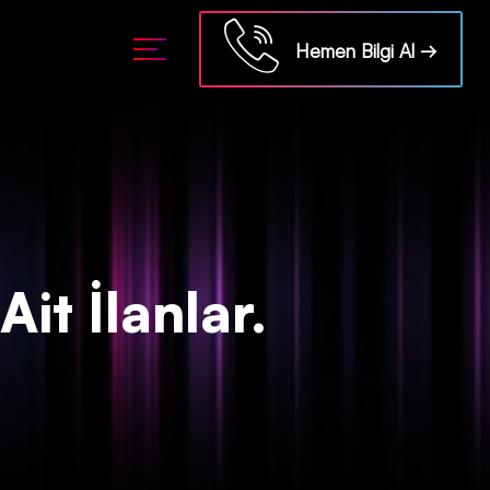
ml/api/kontrol/etiket.php
on line
18
Hemen Bilgi Al →
Ait İlanlar.