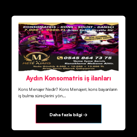
Aydın Konsomatris iş ilanları
Kons Menajer Nedir? Kons Menajeri; kons bayanların
iş bulma süreçlerini yön...
Daha fazla bilgi →