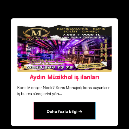
Aydın Müzikhol iş ilanları
Kons Menajer Nedir? Kons Menajeri; kons bayanların
iş bulma süreçlerini yön...
Daha fazla bilgi →