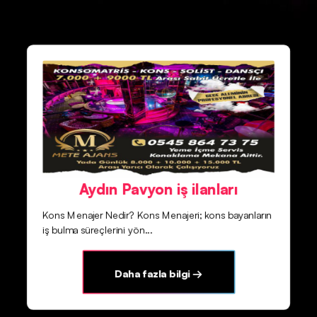
Aydın Pavyon iş ilanları
Kons Menajer Nedir? Kons Menajeri; kons bayanların
iş bulma süreçlerini yön...
Daha fazla bilgi →