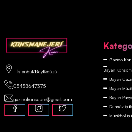
Katego
Gazino Kons
Bayan Konsomatr
İstanbul/Beylikdüzü
Bayan Gazino
05458647375
Bayan Müzikh
Bayan Pavyon
gazinokonscom@gmail.com
Dansöz iş il
Müzikhol iş i