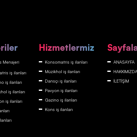
riler
Hizmetlermiz
Sayfal
 Menajeri
Konsomatris iş ilanları
ANASAYFA
Müzikhol iş ilanları
HAKKIMIZD
is iş ilanları
Dansçı iş ilanları
İLETİŞİM
 iş ilanları
Pavyon iş ilanları
ol iş ilanları
Gazino iş ilanları
 iş ilanları
Kons iş ilanları
anları
lanları