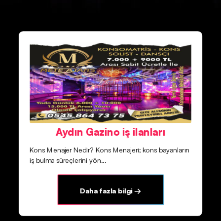
Aydın Gazino iş ilanları
Kons Menajer Nedir? Kons Menajeri; kons bayanların
iş bulma süreçlerini yön...
Daha fazla bilgi →