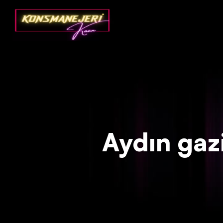
Deprecated
: json_decode(): Passing null to parameter #1 ($json)
Aydın gazin