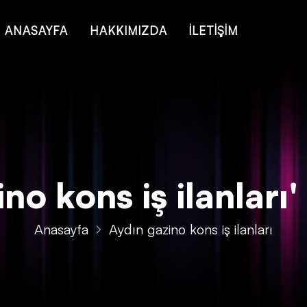
 of type string is deprecated in
/home/konsmenajericom/public_ht
ANASAYFA
HAKKIMIZDA
İLETİŞİM
o kons iş ilanları' 
Anasayfa
Aydın gazino kons iş ilanları