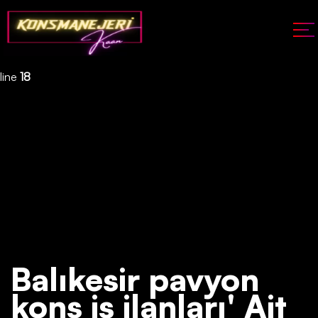
Deprecated
: json_decode(): Passing null to parameter #1 ($json)
of type string is deprecated in
/home/konsmenajericom/public_html/api/kontrol/etiket.php
on
line
18
Balıkesir pavyon
kons iş ilanları' Ait