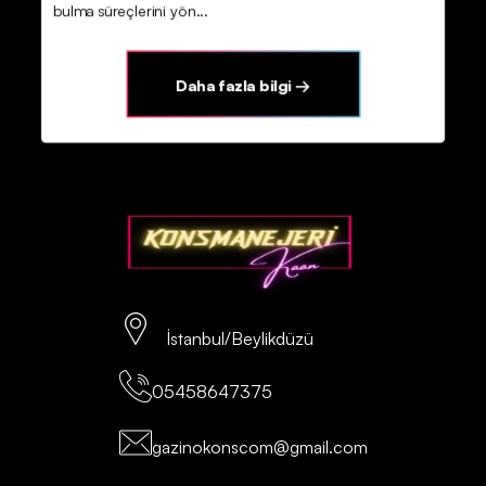
bulma süreçlerini yön...
Daha fazla bilgi →
İstanbul/Beylikdüzü
05458647375
gazinokonscom@gmail.com