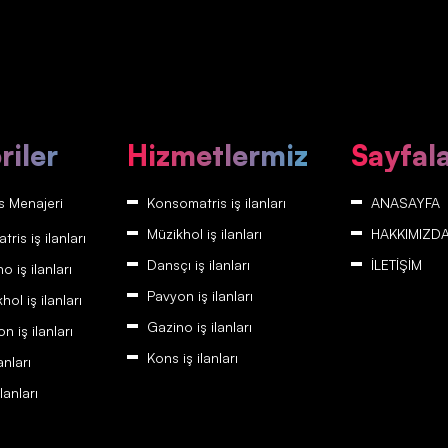
riler
Hizmetlermiz
Sayfal
 Menajeri
Konsomatris iş ilanları
ANASAYFA
Müzikhol iş ilanları
HAKKIMIZD
is iş ilanları
Dansçı iş ilanları
İLETİŞİM
 iş ilanları
Pavyon iş ilanları
ol iş ilanları
Gazino iş ilanları
 iş ilanları
Kons iş ilanları
anları
lanları