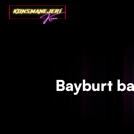
Deprecated
: json_decode(): Passing null to parameter #1 ($json)
Bayburt bay