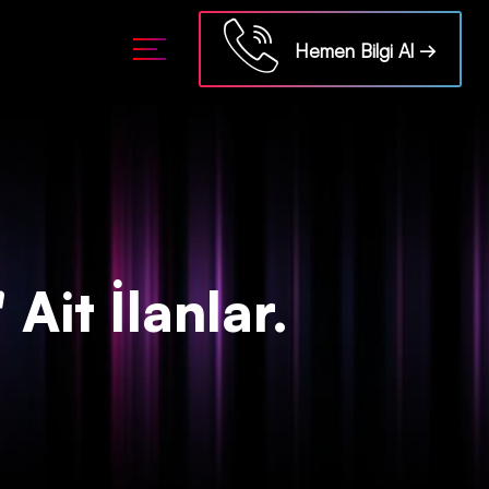
ml/api/kontrol/etiket.php
on line
18
Hemen Bilgi Al →
Ait İlanlar.