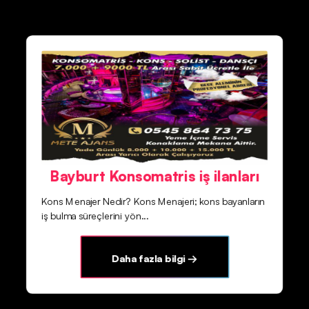
Bayburt Konsomatris iş ilanları
Kons Menajer Nedir? Kons Menajeri; kons bayanların
iş bulma süreçlerini yön...
Daha fazla bilgi →