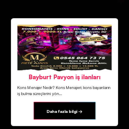
Bayburt Pavyon iş ilanları
Kons Menajer Nedir? Kons Menajeri; kons bayanların
iş bulma süreçlerini yön...
Daha fazla bilgi →