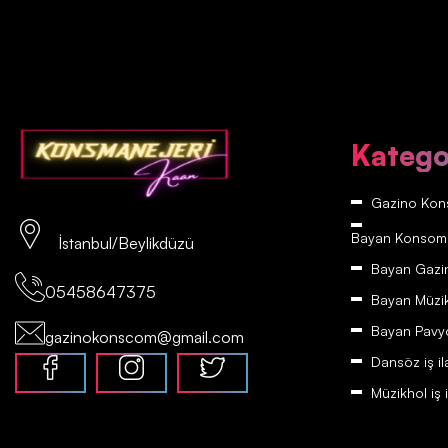
Katego
Gazino Kons
Bayan Konsomatr
İstanbul/Beylikdüzü
Bayan Gazino
05458647375
Bayan Müzikh
Bayan Pavyon
gazinokonscom@gmail.com
Dansöz iş il
Müzikhol iş i