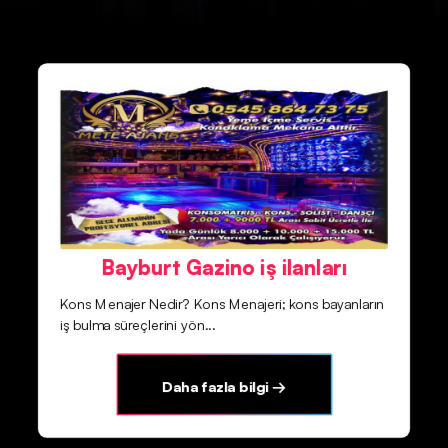
Bayburt Gazino iş ilanları
Kons Menajer Nedir? Kons Menajeri; kons bayanların
iş bulma süreçlerini yön...
Daha fazla bilgi →