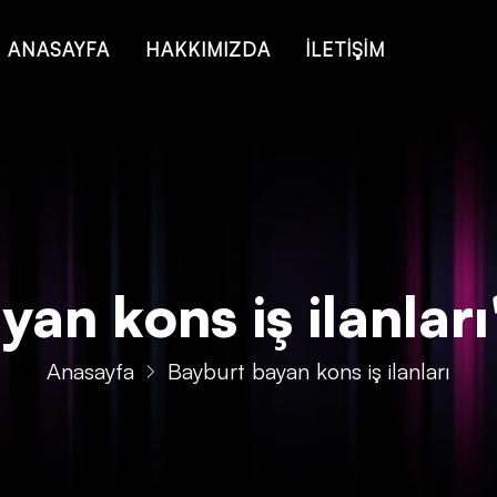
 of type string is deprecated in
/home/konsmenajericom/public_ht
ANASAYFA
HAKKIMIZDA
İLETİŞİM
an kons iş ilanları' 
Anasayfa
Bayburt bayan kons iş ilanları