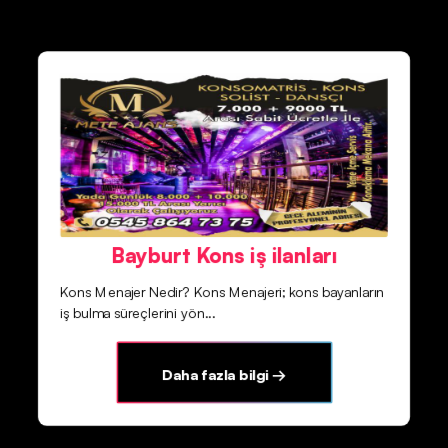
Bayburt Kons iş ilanları
Kons Menajer Nedir? Kons Menajeri; kons bayanların
iş bulma süreçlerini yön...
Daha fazla bilgi →