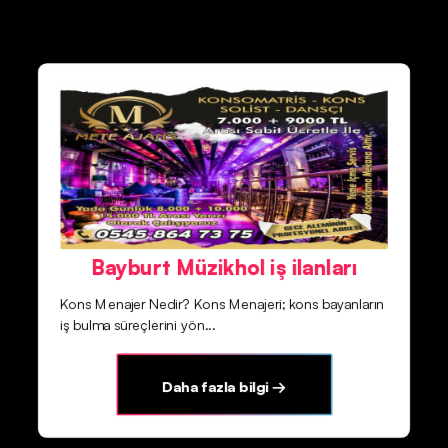
Bayburt Müzikhol iş ilanları
Kons Menajer Nedir? Kons Menajeri; kons bayanların
iş bulma süreçlerini yön...
Daha fazla bilgi →