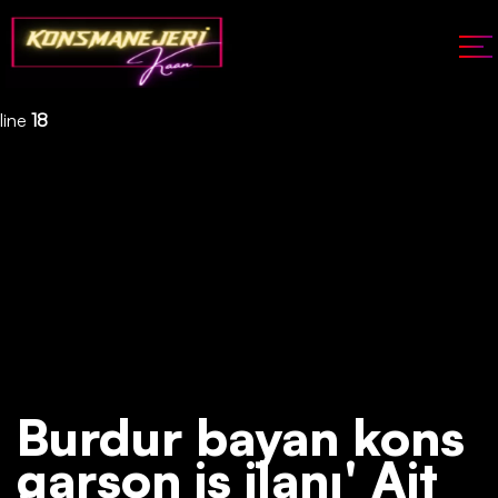
Deprecated
: json_decode(): Passing null to parameter #1 ($json)
of type string is deprecated in
/home/konsmenajericom/public_html/api/kontrol/etiket.php
on
line
18
Burdur bayan kons
garson iş ilanı' Ait