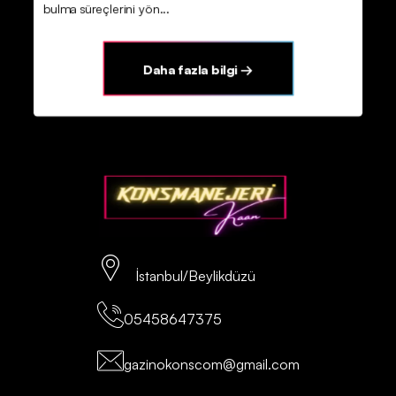
bulma süreçlerini yön...
Daha fazla bilgi →
İstanbul/Beylikdüzü
05458647375
gazinokonscom@gmail.com