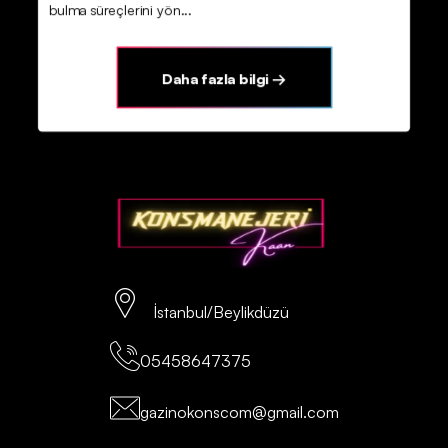
bulma süreçlerini yön...
Daha fazla bilgi →
İstanbul/Beylikdüzü
05458647375
gazinokonscom@gmail.com