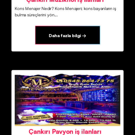
Kons Menajer Nedir? Kons Menajeri; kons bayanların iş
bulma süreçlerini yön...
Daha fazla bilgi →
Çankırı Pavyon iş ilanları