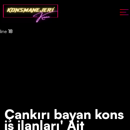
Deprecated
: json_decode(): Passing null to parameter #1 ($json)
of type string is deprecated in
/home/konsmenajericom/public_html/api/kontrol/etiket.php
on
line
18
Çankırı bayan kons
iş ilanları' Ait