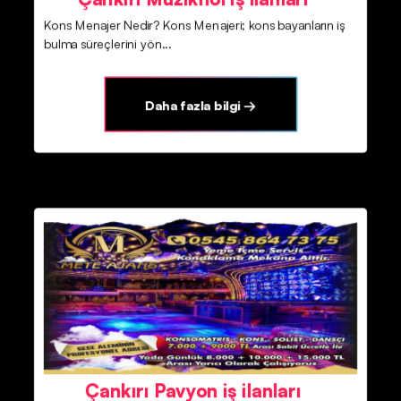
Kons Menajer Nedir? Kons Menajeri; kons bayanların iş
bulma süreçlerini yön...
Daha fazla bilgi →
Çankırı Pavyon iş ilanları