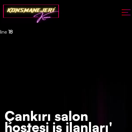
Deprecated
: json_decode(): Passing null to parameter #1 ($json)
of type string is deprecated in
/home/konsmenajericom/public_html/api/kontrol/etiket.php
on
line
18
Çankırı salon
hostesi iş ilanları'