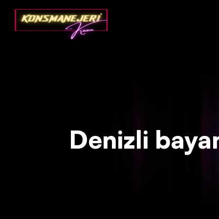
Deprecated
: json_decode(): Passing null to parameter #1 ($json)
Denizli bayan