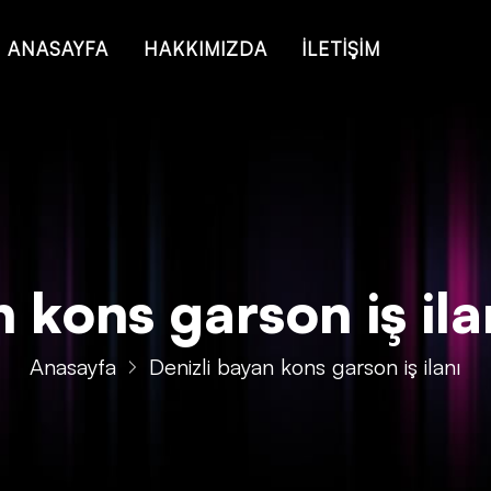
 of type string is deprecated in
/home/konsmenajericom/public_ht
ANASAYFA
HAKKIMIZDA
İLETİŞİM
 kons garson iş ilanı
Anasayfa
Denizli bayan kons garson iş ilanı