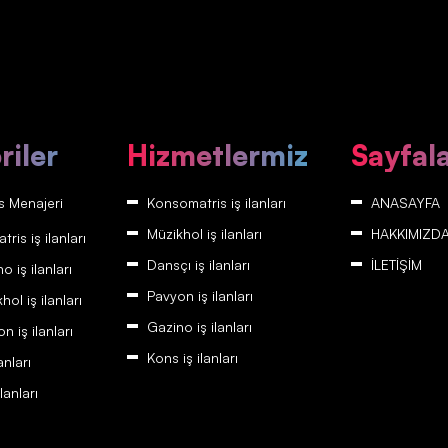
riler
Hizmetlermiz
Sayfal
 Menajeri
Konsomatris iş ilanları
ANASAYFA
Müzikhol iş ilanları
HAKKIMIZD
is iş ilanları
Dansçı iş ilanları
İLETİŞİM
 iş ilanları
Pavyon iş ilanları
ol iş ilanları
Gazino iş ilanları
 iş ilanları
Kons iş ilanları
anları
lanları