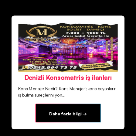
Denizli Konsomatris iş ilanları
Kons Menajer Nedir? Kons Menajeri; kons bayanların
iş bulma süreçlerini yön...
Daha fazla bilgi →