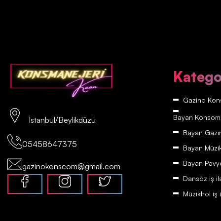
Katego
Gazino Kons
Bayan Konsomatr
İstanbul/Beylikdüzü
Bayan Gazino
05458647375
Bayan Müzikh
Bayan Pavyon
gazinokonscom@gmail.com
Dansöz iş il
Müzikhol iş i