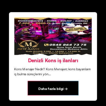
Denizli Kons iş ilanları
Kons Menajer Nedir? Kons Menajeri; kons bayanların
iş bulma süreçlerini yön...
Daha fazla bilgi →