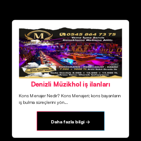
Denizli Müzikhol iş ilanları
Kons Menajer Nedir? Kons Menajeri; kons bayanların
iş bulma süreçlerini yön...
Daha fazla bilgi →