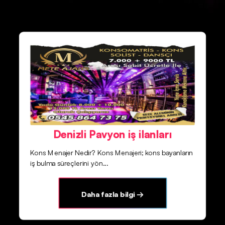
Denizli Pavyon iş ilanları
Kons Menajer Nedir? Kons Menajeri; kons bayanların
iş bulma süreçlerini yön...
Daha fazla bilgi →