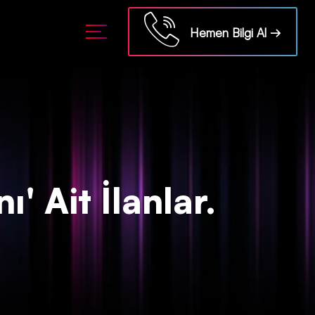
ml/api/kontrol/etiket.php
on line
18
Hemen Bilgi Al →
' Ait İlanlar.