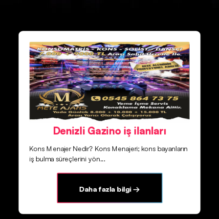
Denizli Gazino iş ilanları
Kons Menajer Nedir? Kons Menajeri; kons bayanların
iş bulma süreçlerini yön...
Daha fazla bilgi →