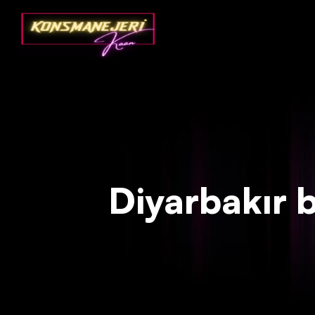
Deprecated
: json_decode(): Passing null to parameter #1 ($json)
Diyarbakır ba