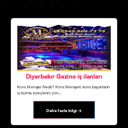
Diyarbakır Gazino iş ilanları
Kons Menajer Nedir? Kons Menajeri; kons bayanların
iş bulma süreçlerini yön...
Daha fazla bilgi →