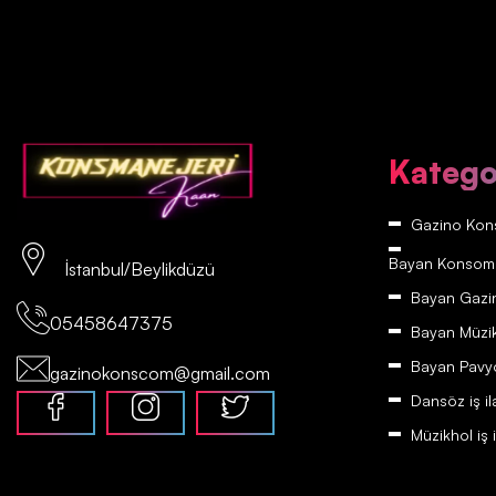
Katego
Gazino Kons
Bayan Konsomatr
İstanbul/Beylikdüzü
Bayan Gazino
05458647375
Bayan Müzikh
Bayan Pavyon
gazinokonscom@gmail.com
Dansöz iş il
Müzikhol iş i