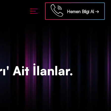
ml/api/kontrol/etiket.php
on line
18
Hemen Bilgi Al →
' Ait İlanlar.