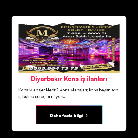
Diyarbakır Kons iş ilanları
Kons Menajer Nedir? Kons Menajeri; kons bayanların
iş bulma süreçlerini yön...
Daha fazla bilgi →