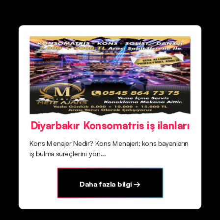
Diyarbakır Konsomatris iş ilanları
Kons Menajer Nedir? Kons Menajeri; kons bayanların
iş bulma süreçlerini yön...
Daha fazla bilgi →