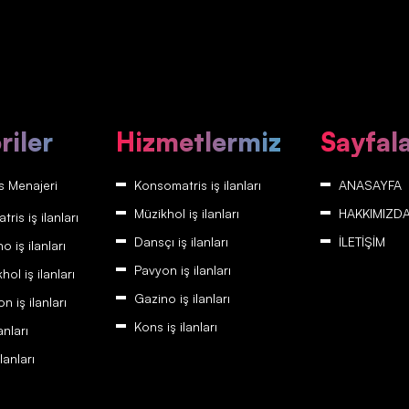
riler
Hizmetlermiz
Sayfal
 Menajeri
Konsomatris iş ilanları
ANASAYFA
Müzikhol iş ilanları
HAKKIMIZD
is iş ilanları
Dansçı iş ilanları
İLETİŞİM
 iş ilanları
Pavyon iş ilanları
ol iş ilanları
Gazino iş ilanları
 iş ilanları
Kons iş ilanları
anları
lanları