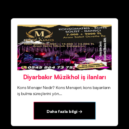
Diyarbakır Müzikhol iş ilanları
Kons Menajer Nedir? Kons Menajeri; kons bayanların
iş bulma süreçlerini yön...
Daha fazla bilgi →