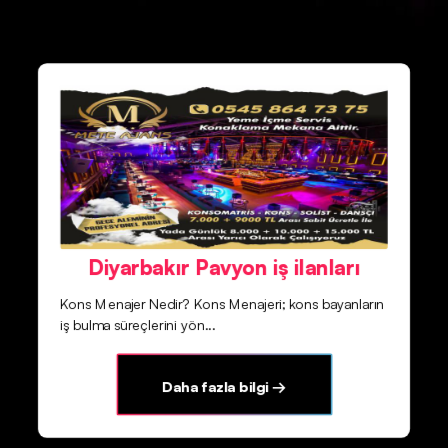
Diyarbakır Pavyon iş ilanları
Kons Menajer Nedir? Kons Menajeri; kons bayanların
iş bulma süreçlerini yön...
Daha fazla bilgi →