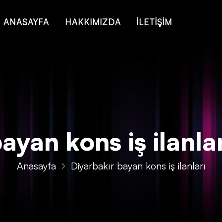
 of type string is deprecated in
/home/konsmenajericom/public_ht
ANASAYFA
HAKKIMIZDA
İLETİŞİM
yan kons iş ilanları
Anasayfa
Diyarbakır bayan kons iş ilanları