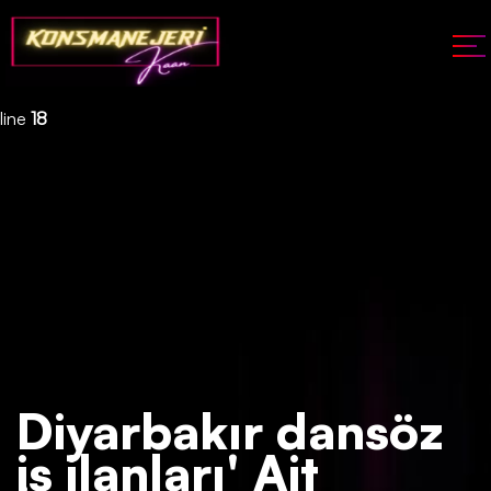
Deprecated
: json_decode(): Passing null to parameter #1 ($json)
of type string is deprecated in
/home/konsmenajericom/public_html/api/kontrol/etiket.php
on
line
18
Diyarbakır dansöz
iş ilanları' Ait