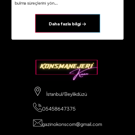
bulma süreçlerini yön...
Daha fazla bilgi →
İstanbul/Beylikdüzü
05458647375
gazinokonscom@gmail.com