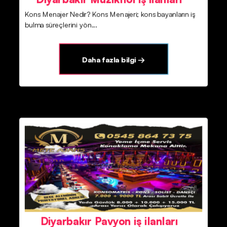
Kons Menajer Nedir? Kons Menajeri; kons bayanların iş
bulma süreçlerini yön...
Daha fazla bilgi →
Diyarbakır Pavyon iş ilanları