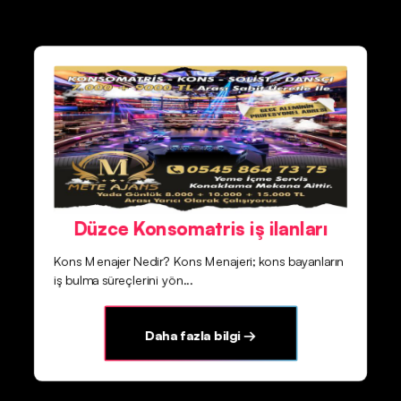
Düzce Konsomatris iş ilanları
Kons Menajer Nedir? Kons Menajeri; kons bayanların
iş bulma süreçlerini yön...
Daha fazla bilgi →