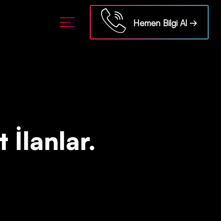
ml/api/kontrol/etiket.php
on line
18
Hemen Bilgi Al →
 İlanlar.