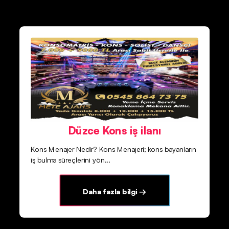
Düzce Kons iş ilanı
Kons Menajer Nedir? Kons Menajeri; kons bayanların
iş bulma süreçlerini yön...
Daha fazla bilgi →