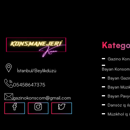
Katego
Gazino Kons
Bayan Konsomatr
İstanbul/Beylikdüzü
Bayan Gazino
05458647375
Bayan Müzikh
Bayan Pavyon
gazinokonscom@gmail.com
Dansöz iş il
Müzikhol iş i