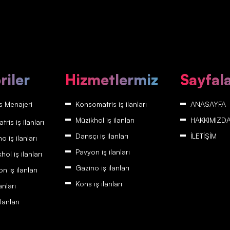
riler
Hizmetlermiz
Sayfal
 Menajeri
Konsomatris iş ilanları
ANASAYFA
Müzikhol iş ilanları
HAKKIMIZD
is iş ilanları
Dansçı iş ilanları
İLETİŞİM
 iş ilanları
Pavyon iş ilanları
ol iş ilanları
Gazino iş ilanları
 iş ilanları
Kons iş ilanları
anları
lanları