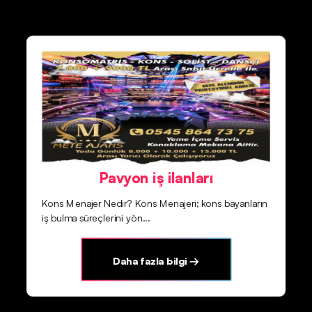
Pavyon iş ilanları
Kons Menajer Nedir? Kons Menajeri; kons bayanların
iş bulma süreçlerini yön...
Daha fazla bilgi →