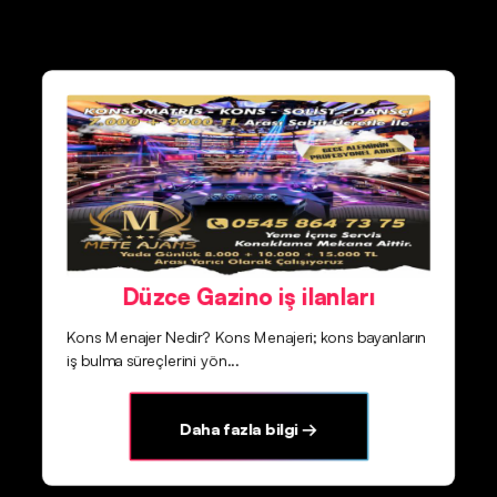
Düzce Gazino iş ilanları
Kons Menajer Nedir? Kons Menajeri; kons bayanların
iş bulma süreçlerini yön...
Daha fazla bilgi →