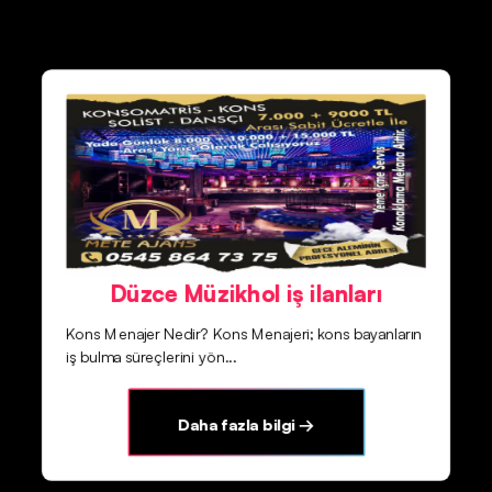
Düzce Müzikhol iş ilanları
Kons Menajer Nedir? Kons Menajeri; kons bayanların
iş bulma süreçlerini yön...
Daha fazla bilgi →