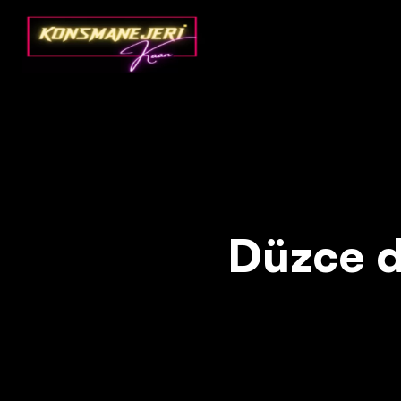
Deprecated
: json_decode(): Passing null to parameter #1 ($json)
Düzce da