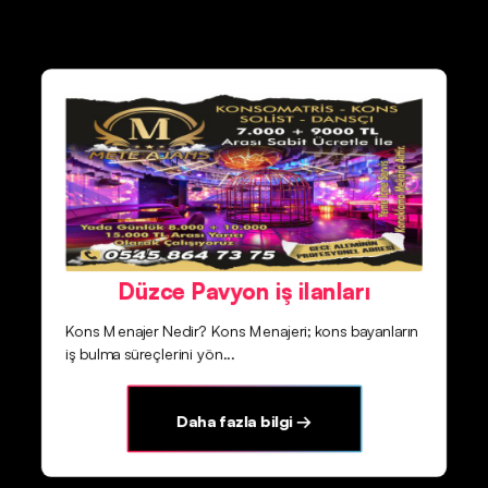
Düzce Pavyon iş ilanları
Kons Menajer Nedir? Kons Menajeri; kons bayanların
iş bulma süreçlerini yön...
Daha fazla bilgi →