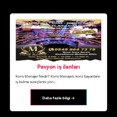
Pavyon iş ilanları
Kons Menajer Nedir? Kons Menajeri; kons bayanların
iş bulma süreçlerini yön...
Daha fazla bilgi →