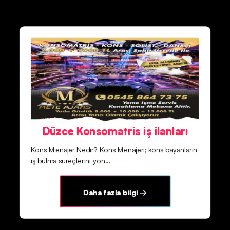
Düzce Konsomatris iş ilanları
Kons Menajer Nedir? Kons Menajeri; kons bayanların
iş bulma süreçlerini yön...
Daha fazla bilgi →