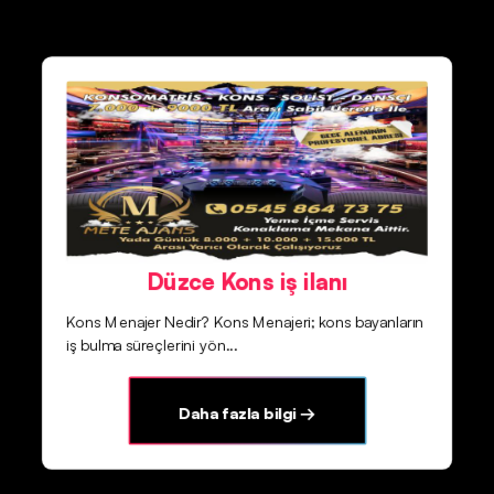
Düzce Kons iş ilanı
Kons Menajer Nedir? Kons Menajeri; kons bayanların
iş bulma süreçlerini yön...
Daha fazla bilgi →