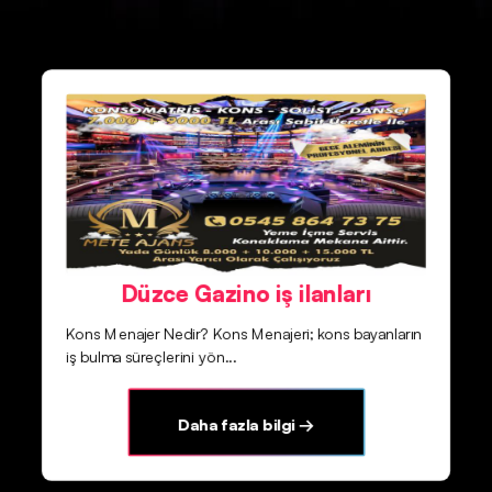
Düzce Gazino iş ilanları
Kons Menajer Nedir? Kons Menajeri; kons bayanların
iş bulma süreçlerini yön...
Daha fazla bilgi →