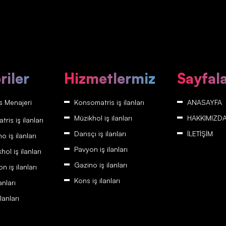
riler
Hizmetlermiz
Sayfal
 Menajeri
Konsomatris iş ilanları
ANASAYFA
Müzikhol iş ilanları
HAKKIMIZD
is iş ilanları
Dansçı iş ilanları
İLETİŞİM
 iş ilanları
Pavyon iş ilanları
ol iş ilanları
Gazino iş ilanları
 iş ilanları
Kons iş ilanları
anları
lanları