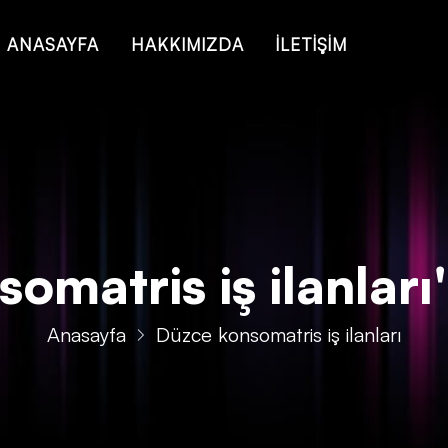
 of type string is deprecated in
/home/konsmenajericom/public_ht
ANASAYFA
HAKKIMIZDA
İLETİŞİM
matris iş ilanları' 
Anasayfa
Düzce konsomatris iş ilanları