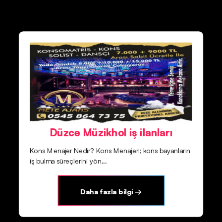
Düzce Müzikhol iş ilanları
Kons Menajer Nedir? Kons Menajeri; kons bayanların
iş bulma süreçlerini yön...
Daha fazla bilgi →