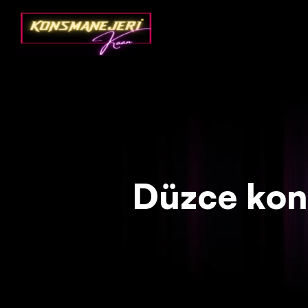
Deprecated
: json_decode(): Passing null to parameter #1 ($json)
Düzce konso