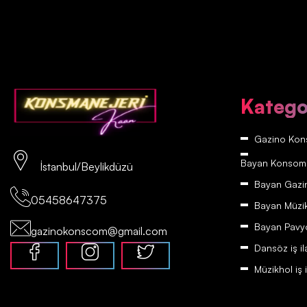
Katego
Gazino Kons
Bayan Konsomatr
İstanbul/Beylikdüzü
Bayan Gazino
05458647375
Bayan Müzikh
Bayan Pavyon
gazinokonscom@gmail.com
Dansöz iş il
Müzikhol iş i