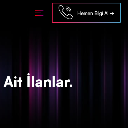
ml/api/kontrol/etiket.php
on line
18
Hemen Bilgi Al →
Ait İlanlar.