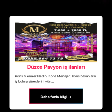
Düzce Pavyon iş ilanları
Kons Menajer Nedir? Kons Menajeri; kons bayanların
iş bulma süreçlerini yön...
Daha fazla bilgi →