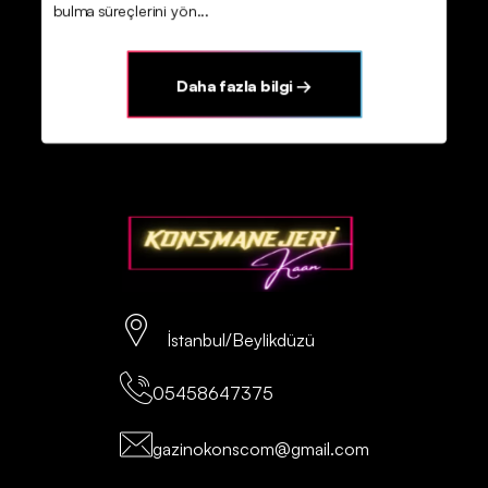
bulma süreçlerini yön...
Daha fazla bilgi →
İstanbul/Beylikdüzü
05458647375
gazinokonscom@gmail.com