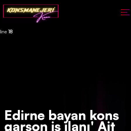
Deprecated
: json_decode(): Passing null to parameter #1 ($json)
of type string is deprecated in
/home/konsmenajericom/public_html/api/kontrol/etiket.php
on
line
18
Edirne bayan kons
garson iş ilanı' Ait