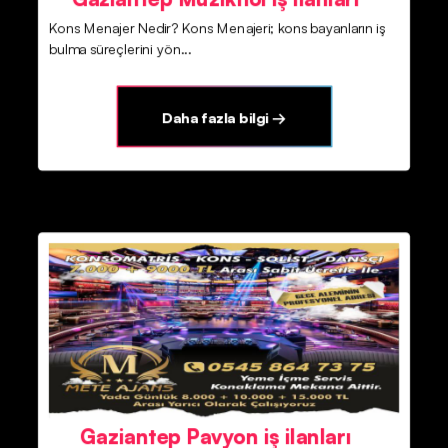
Kons Menajer Nedir? Kons Menajeri; kons bayanların iş
bulma süreçlerini yön...
Daha fazla bilgi →
Gaziantep Pavyon iş ilanları