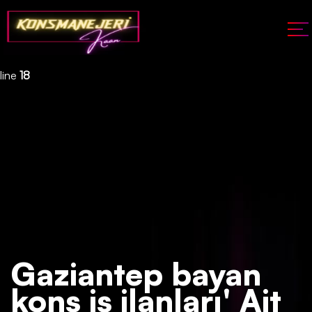
Deprecated
: json_decode(): Passing null to parameter #1 ($json)
of type string is deprecated in
/home/konsmenajericom/public_html/api/kontrol/etiket.php
on
line
18
Gaziantep bayan
kons iş ilanları' Ait