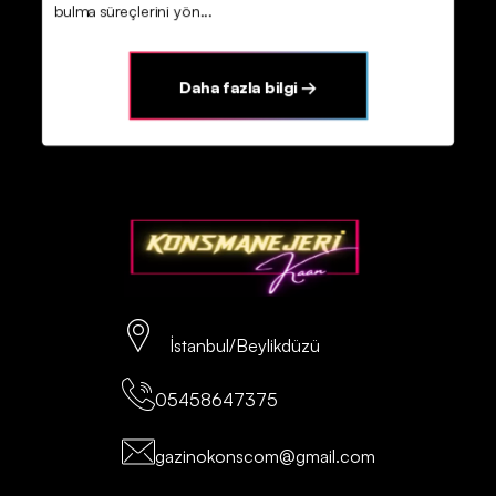
bulma süreçlerini yön...
Daha fazla bilgi →
İstanbul/Beylikdüzü
05458647375
gazinokonscom@gmail.com