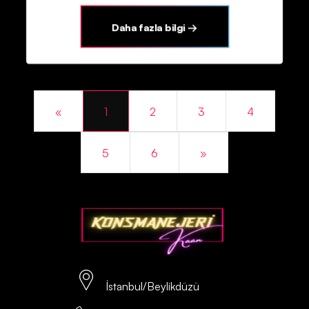
Daha fazla bilgi →
Previous
«
1
2
3
4
Next
5
6
»
İstanbul/Beylikdüzü