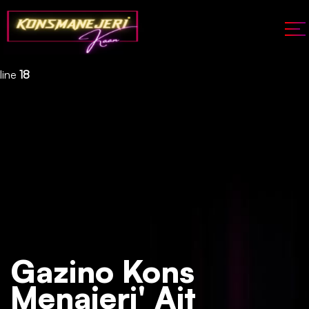
Deprecated
: json_decode(): Passing null to parameter #1 ($json)
of type string is deprecated in
/home/konsmenajericom/public_html/api/kontrol/etiket.php
on
line
18
Gazino Kons
Menajeri' Ait