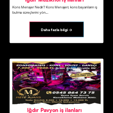
Kons Menajer Nedir? Kons Menajeri; kons bayanların iş
bulma süreçlerini yön...
Daha fazla bilgi →
Iğdır Pavyon iş ilanları