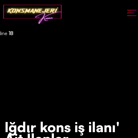
Deprecated
: json_decode(): Passing null to parameter #1 ($json)
of type string is deprecated in
/home/konsmenajericom/public_html/api/kontrol/etiket.php
on
line
18
Iğdır kons iş ilanı'