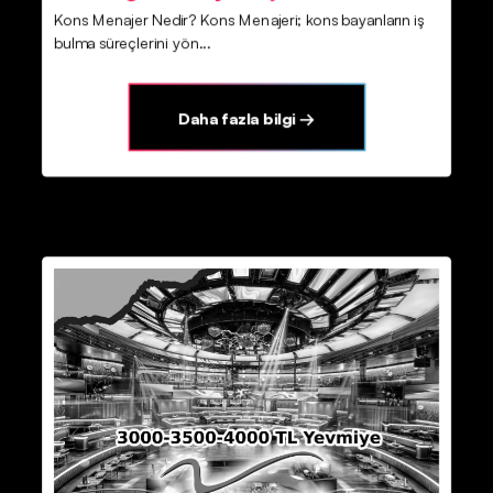
Kons Menajer Nedir? Kons Menajeri; kons bayanların iş
bulma süreçlerini yön...
Daha fazla bilgi →