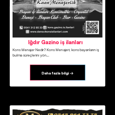
Iğdır Gazino iş ilanları
Kons Menajer Nedir? Kons Menajeri; kons bayanların iş
bulma süreçlerini yön...
Daha fazla bilgi →