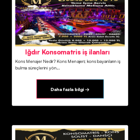
Iğdır Konsomatris iş ilanları
Kons Menajer Nedir? Kons Menajeri; kons bayanların iş
bulma süreçlerini yön...
Daha fazla bilgi →