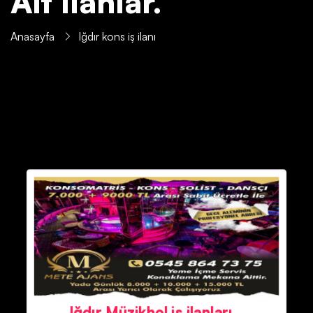
Ait İlanlar.
Anasayfa
Iğdır kons iş ilanı
Iğdır Müzikhol iş ilanları