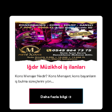
Iğdır Müzikhol iş ilanları
Kons Menajer Nedir? Kons Menajeri; kons bayanların
iş bulma süreçlerini yön...
Daha fazla bilgi →