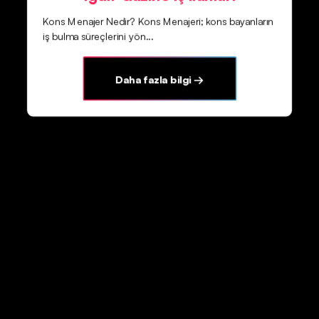
Kons Menajer Nedir? Kons Menajeri; kons bayanların
iş bulma süreçlerini yön...
Daha fazla bilgi →