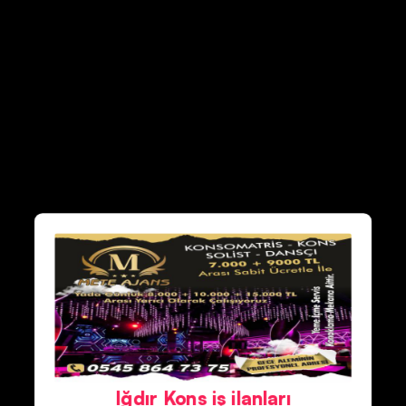
Iğdır Kons iş ilanları