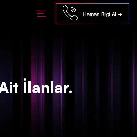
ml/api/kontrol/etiket.php
on line
18
Hemen Bilgi Al →
Ait İlanlar.