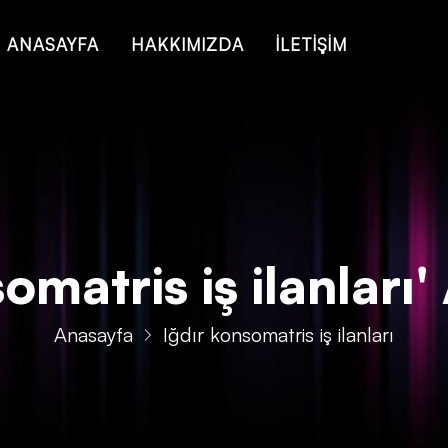
 of type string is deprecated in
/home/konsmenajericom/public_ht
ANASAYFA
HAKKIMIZDA
İLETİŞİM
matris iş ilanları' 
Anasayfa
Iğdır konsomatris iş ilanları