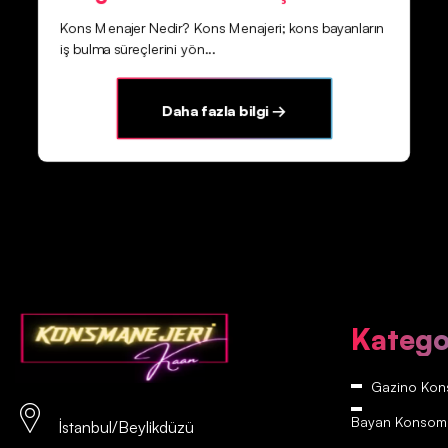
Kons Menajer Nedir? Kons Menajeri; kons bayanların
iş bulma süreçlerini yön...
Daha fazla bilgi →
Katego
Gazino Kons
Bayan Konsomatr
İstanbul/Beylikdüzü