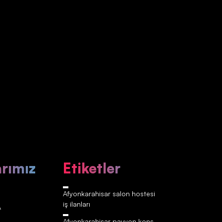
arımız
Etiketler
Afyonkarahisar‎‎‎‎ salon hostesi
iş ilanları
A
Afyonkarahisar‎‎‎‎ pavyon kons