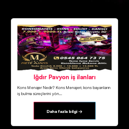
Iğdır Pavyon iş ilanları
Kons Menajer Nedir? Kons Menajeri; kons bayanların
iş bulma süreçlerini yön...
Daha fazla bilgi →