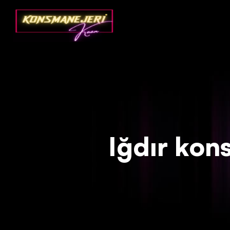
Deprecated
: json_decode(): Passing null to parameter #1 ($json)
Iğdır konso