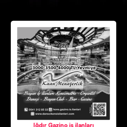
Iğdır Gazino iş ilanları