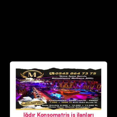
Iğdır Konsomatris iş ilanları