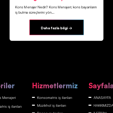
Kons Menajer Nedir? Kons Menajeri; kons bayanların
iş bulma süreçlerini yön...
Daha fazla bilgi →
riler
Hizmetlermiz
Sayfal
 Menajeri
Konsomatris iş ilanları
ANASAYFA
Müzikhol iş ilanları
HAKKIMIZD
is iş ilanları