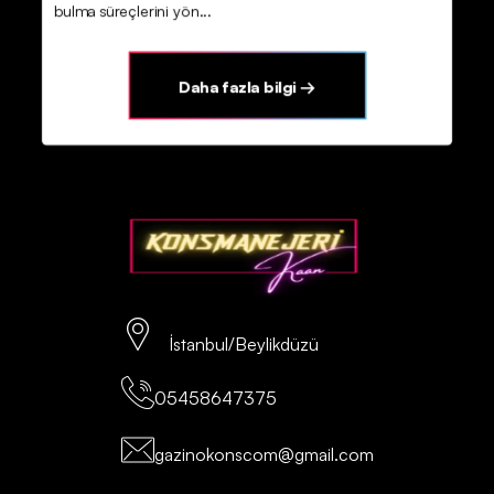
bulma süreçlerini yön...
Daha fazla bilgi →
İstanbul/Beylikdüzü
05458647375
gazinokonscom@gmail.com