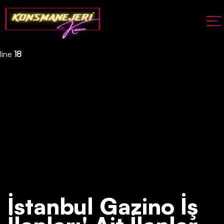
Deprecated
: json_decode(): Passing null to parameter #1 ($json)
of type string is deprecated in
/home/konsmenajericom/public_html/api/kontrol/etiket.php
on
line
18
İstanbul Gazino İş