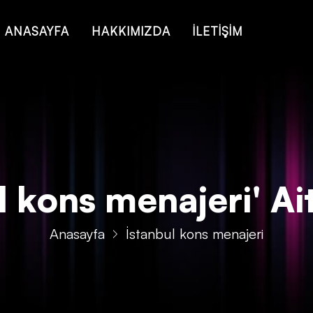
 of type string is deprecated in
/home/konsmenajericom/public_ht
ANASAYFA
HAKKIMIZDA
İLETİŞİM
 kons menajeri' Ait
Anasayfa
İstanbul kons menajeri