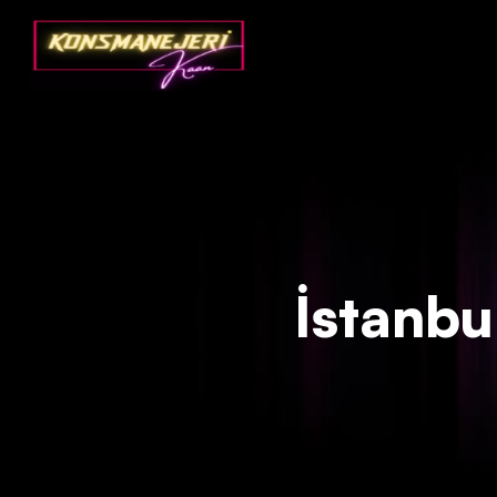
Deprecated
: json_decode(): Passing null to parameter #1 ($json)
İstanbul