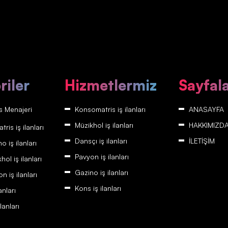
riler
Hizmetlermiz
Sayfal
 Menajeri
Konsomatris iş ilanları
ANASAYFA
Müzikhol iş ilanları
HAKKIMIZD
is iş ilanları
Dansçı iş ilanları
İLETİŞİM
 iş ilanları
Pavyon iş ilanları
ol iş ilanları
Gazino iş ilanları
 iş ilanları
Kons iş ilanları
anları
lanları