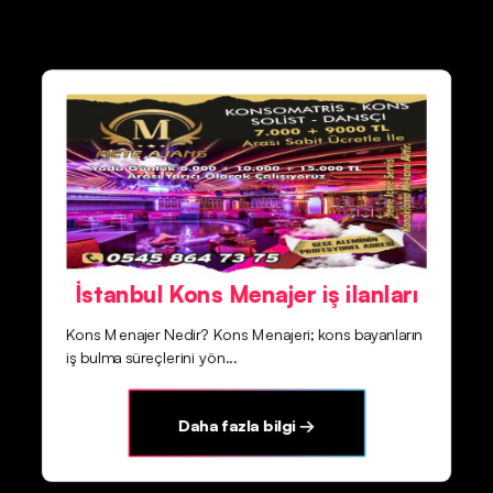
İstanbul Kons Menajer iş ilanları
Kons Menajer Nedir? Kons Menajeri; kons bayanların
iş bulma süreçlerini yön...
Daha fazla bilgi →