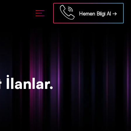
ml/api/kontrol/etiket.php
on line
18
Hemen Bilgi Al →
 İlanlar.