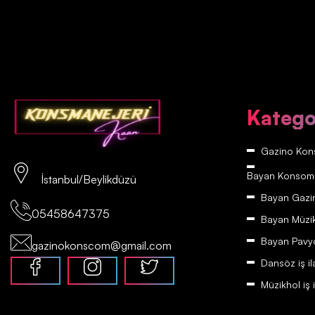
Katego
Gazino Kons
Bayan Konsomatr
İstanbul/Beylikdüzü
Bayan Gazino
05458647375
Bayan Müzikh
Bayan Pavyon
gazinokonscom@gmail.com
Dansöz iş il
Müzikhol iş i