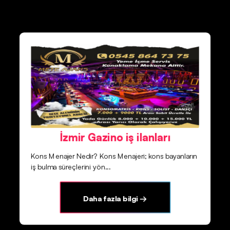
İzmir Gazino iş ilanları
Kons Menajer Nedir? Kons Menajeri; kons bayanların
iş bulma süreçlerini yön...
Daha fazla bilgi →