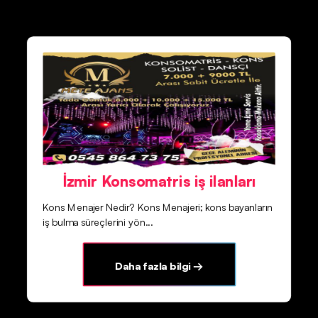
İzmir Konsomatris iş ilanları
Kons Menajer Nedir? Kons Menajeri; kons bayanların
iş bulma süreçlerini yön...
Daha fazla bilgi →