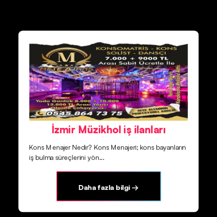
İzmir Müzikhol iş ilanları
Kons Menajer Nedir? Kons Menajeri; kons bayanların
iş bulma süreçlerini yön...
Daha fazla bilgi →