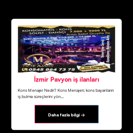
İzmir Pavyon iş ilanları
Kons Menajer Nedir? Kons Menajeri; kons bayanların
iş bulma süreçlerini yön...
Daha fazla bilgi →