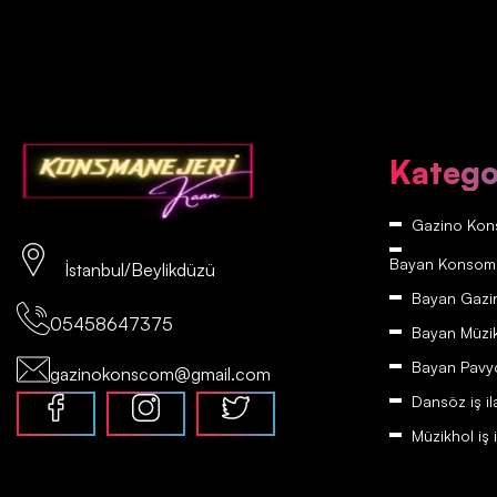
Katego
Gazino Kons
Bayan Konsomatr
İstanbul/Beylikdüzü
Bayan Gazino
05458647375
Bayan Müzikh
Bayan Pavyon
gazinokonscom@gmail.com
Dansöz iş il
Müzikhol iş i