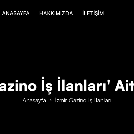
 of type string is deprecated in
/home/konsmenajericom/public_ht
ANASAYFA
HAKKIMIZDA
İLETİŞİM
zino İş İlanları' Ait
Anasayfa
İzmir Gazino İş İlanları