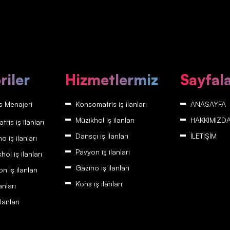
riler
Hizmetlermiz
Sayfal
 Menajeri
Konsomatris iş ilanları
ANASAYFA
Müzikhol iş ilanları
HAKKIMIZD
is iş ilanları
Dansçı iş ilanları
İLETİŞİM
 iş ilanları
Pavyon iş ilanları
ol iş ilanları
Gazino iş ilanları
 iş ilanları
Kons iş ilanları
anları
lanları