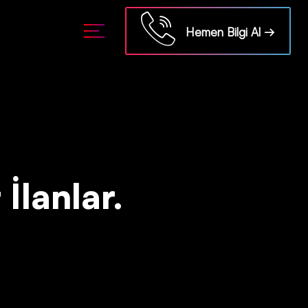
ml/api/kontrol/etiket.php
on line
18
Hemen Bilgi Al →
 İlanlar.