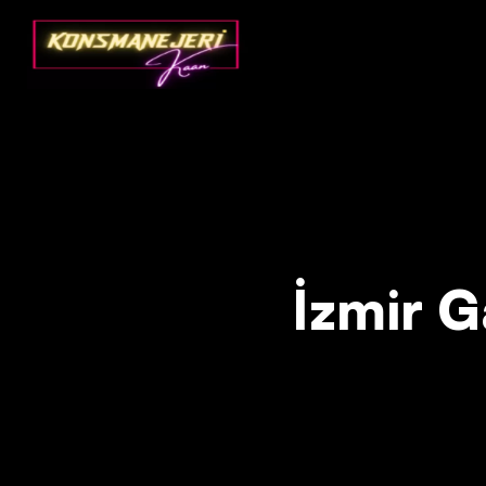
Deprecated
: json_decode(): Passing null to parameter #1 ($json)
İzmir Ga