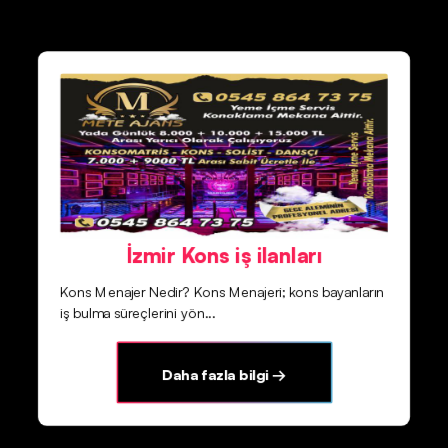
İzmir Kons iş ilanları
Kons Menajer Nedir? Kons Menajeri; kons bayanların
iş bulma süreçlerini yön...
Daha fazla bilgi →