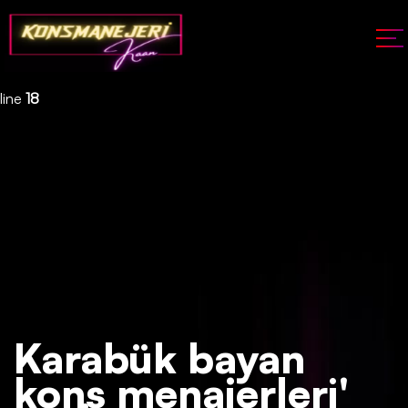
Deprecated
: json_decode(): Passing null to parameter #1 ($json)
of type string is deprecated in
/home/konsmenajericom/public_html/api/kontrol/etiket.php
on
line
18
Karabük bayan
kons menajerleri'