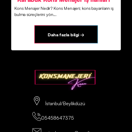
Kons Menajer Nedir? Kons Menajeri; kons bayanların iş
bulma süreçlerini yön...
Daha fazla bilgi →
İstanbul/Beylikdüzü
05458647375