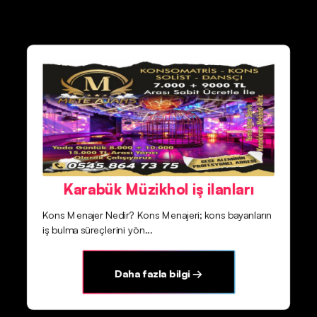
Karabük Müzikhol iş ilanları
Kons Menajer Nedir? Kons Menajeri; kons bayanların
iş bulma süreçlerini yön...
Daha fazla bilgi →