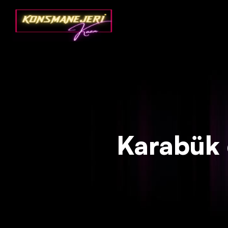
Deprecated
: json_decode(): Passing null to parameter #1 ($json)
Karabük d