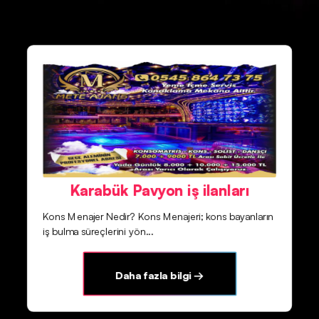
Karabük Pavyon iş ilanları
Kons Menajer Nedir? Kons Menajeri; kons bayanların
iş bulma süreçlerini yön...
Daha fazla bilgi →