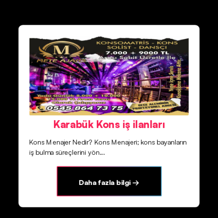
Karabük Kons iş ilanları
Kons Menajer Nedir? Kons Menajeri; kons bayanların
iş bulma süreçlerini yön...
Daha fazla bilgi →