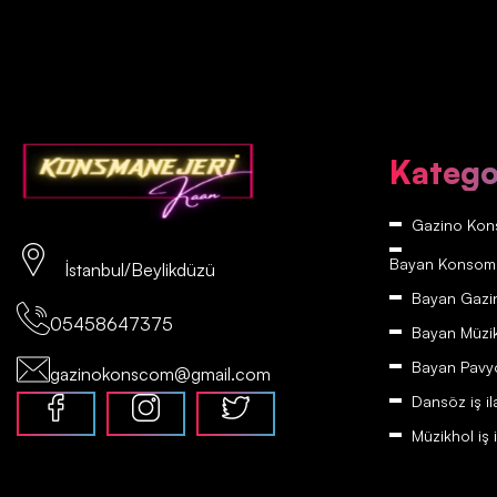
Katego
Gazino Kons
Bayan Konsomatr
İstanbul/Beylikdüzü
Bayan Gazino
05458647375
Bayan Müzikh
Bayan Pavyon
gazinokonscom@gmail.com
Dansöz iş il
Müzikhol iş i