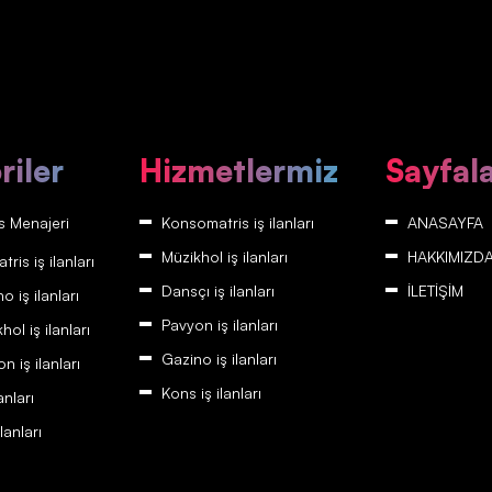
riler
Hizmetlermiz
Sayfal
 Menajeri
Konsomatris iş ilanları
ANASAYFA
Müzikhol iş ilanları
HAKKIMIZD
is iş ilanları
Dansçı iş ilanları
İLETİŞİM
 iş ilanları
Pavyon iş ilanları
ol iş ilanları
Gazino iş ilanları
 iş ilanları
Kons iş ilanları
anları
lanları