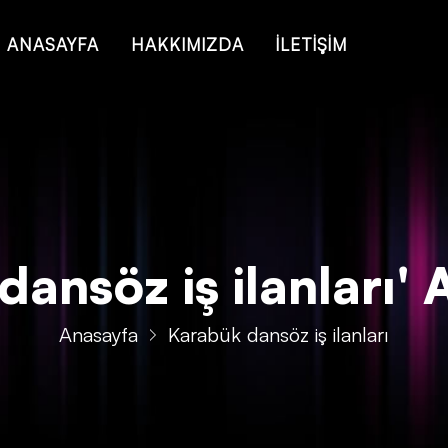
 of type string is deprecated in
/home/konsmenajericom/public_ht
ANASAYFA
HAKKIMIZDA
İLETİŞİM
ansöz iş ilanları' Ai
Anasayfa
Karabük dansöz iş ilanları