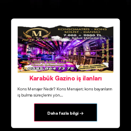
Karabük Gazino iş ilanları
Kons Menajer Nedir? Kons Menajeri; kons bayanların
iş bulma süreçlerini yön...
Daha fazla bilgi →