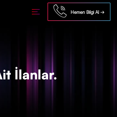
ml/api/kontrol/etiket.php
on line
18
Hemen Bilgi Al →
t İlanlar.