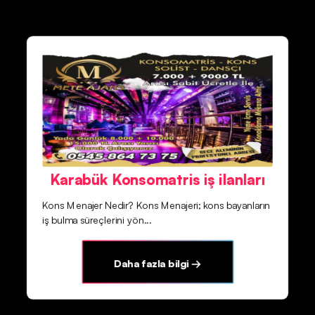
Karabük Konsomatris iş ilanları
Kons Menajer Nedir? Kons Menajeri; kons bayanların
iş bulma süreçlerini yön...
Daha fazla bilgi →