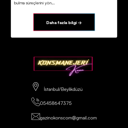
bulma süreçlerini yön...
Daha fazla bilgi →
İstanbul/Beylikdüzü
05458647375
gazinokonscom@gmail.com