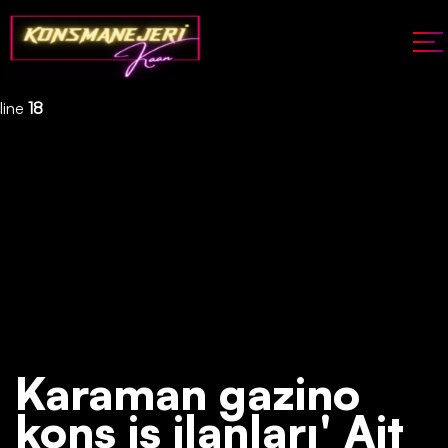
Deprecated
: json_decode(): Passing null to parameter #1 ($json)
of type string is deprecated in
/home/konsmenajericom/public_html/api/kontrol/etiket.php
on
line
18
Karaman gazino
kons iş ilanları' Ait