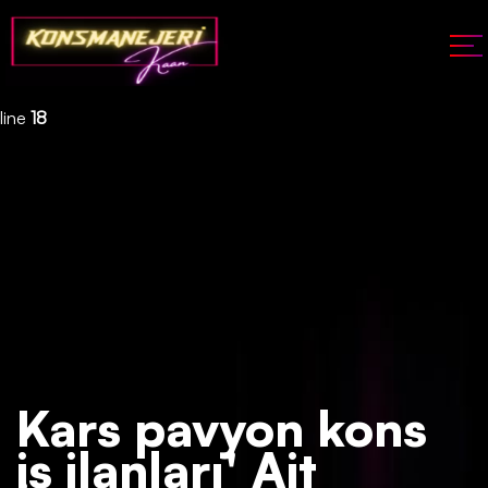
Deprecated
: json_decode(): Passing null to parameter #1 ($json)
of type string is deprecated in
/home/konsmenajericom/public_html/api/kontrol/etiket.php
on
line
18
Kars pavyon kons
iş ilanları' Ait