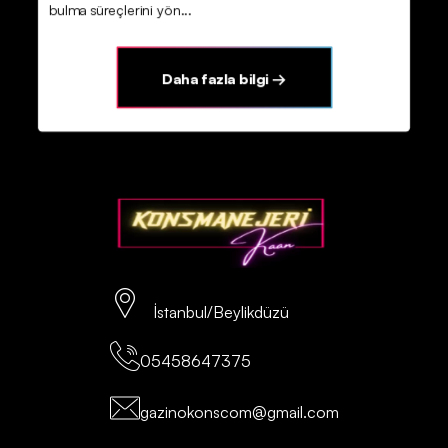
bulma süreçlerini yön...
Daha fazla bilgi →
İstanbul/Beylikdüzü
05458647375
gazinokonscom@gmail.com