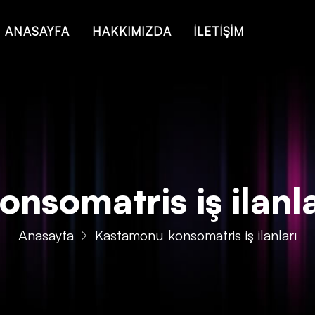
 of type string is deprecated in
/home/konsmenajericom/public_ht
ANASAYFA
HAKKIMIZDA
İLETİŞİM
somatris iş ilanları
Anasayfa
Kastamonu konsomatris iş ilanları