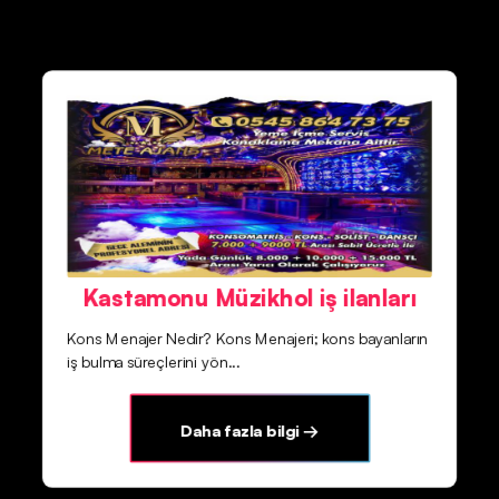
Kastamonu Müzikhol iş ilanları
Kons Menajer Nedir? Kons Menajeri; kons bayanların
iş bulma süreçlerini yön...
Daha fazla bilgi →