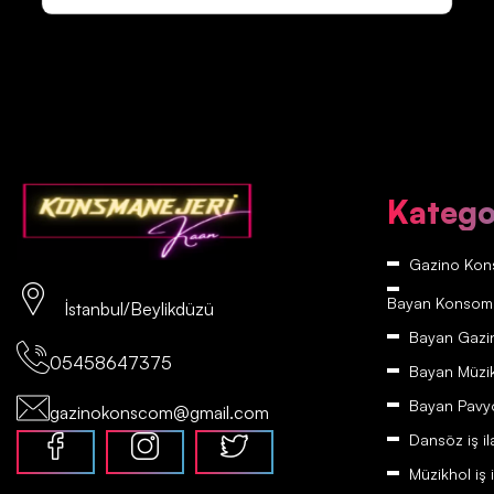
Katego
Gazino Kons
Bayan Konsomatr
İstanbul/Beylikdüzü
Bayan Gazino
05458647375
Bayan Müzikh
Bayan Pavyon
gazinokonscom@gmail.com
Dansöz iş il
Müzikhol iş i