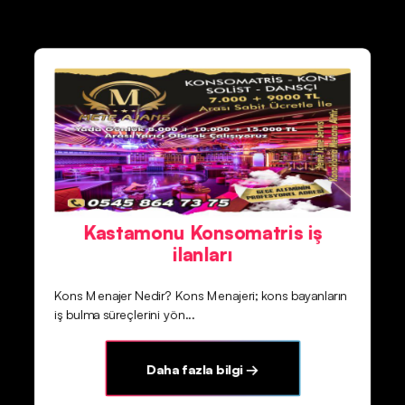
Kastamonu Konsomatris iş
ilanları
Kons Menajer Nedir? Kons Menajeri; kons bayanların
iş bulma süreçlerini yön...
Daha fazla bilgi →