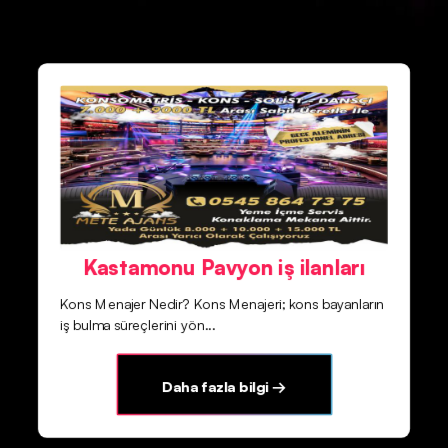
Kastamonu Pavyon iş ilanları
Kons Menajer Nedir? Kons Menajeri; kons bayanların
iş bulma süreçlerini yön...
Daha fazla bilgi →