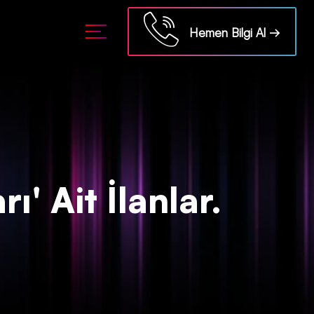
ml/api/kontrol/etiket.php
on line
18
Hemen Bilgi Al →
' Ait İlanlar.