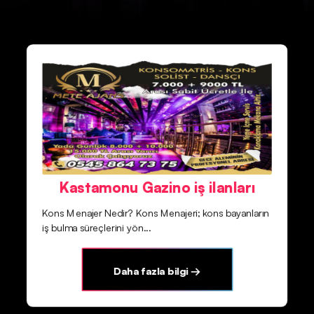
Kastamonu Gazino iş ilanları
Kons Menajer Nedir? Kons Menajeri; kons bayanların
iş bulma süreçlerini yön...
Daha fazla bilgi →