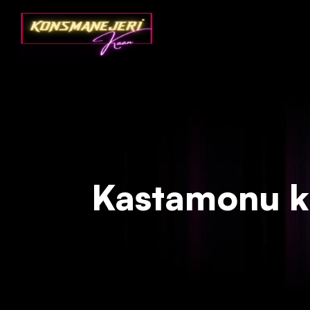
Deprecated
: json_decode(): Passing null to parameter #1 ($json)
Kastamonu kon