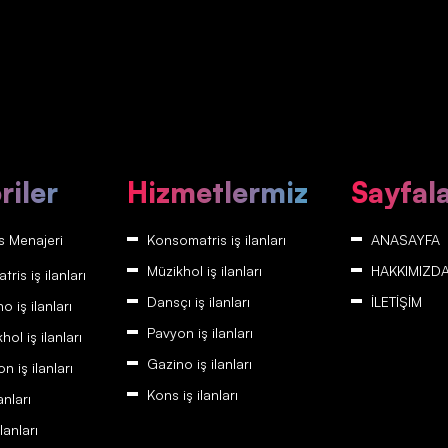
riler
Hizmetlermiz
Sayfal
 Menajeri
Konsomatris iş ilanları
ANASAYFA
Müzikhol iş ilanları
HAKKIMIZD
is iş ilanları
Dansçı iş ilanları
İLETİŞİM
 iş ilanları
Pavyon iş ilanları
ol iş ilanları
Gazino iş ilanları
 iş ilanları
Kons iş ilanları
anları
lanları