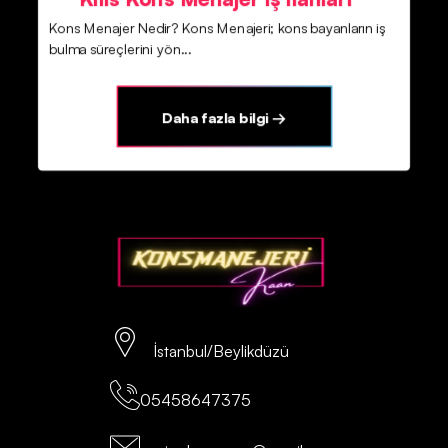
Kons Menajer Nedir? Kons Menajeri; kons bayanların iş
bulma süreçlerini yön...
Daha fazla bilgi →
İstanbul/Beylikdüzü
05458647375