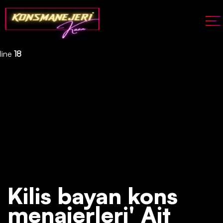
Deprecated
: json_decode(): Passing null to parameter #1 ($json)
of type string is deprecated in
/home/konsmenajericom/public_html/api/kontrol/etiket.php
on
line
18
Kilis bayan kons
menajerleri' Ait