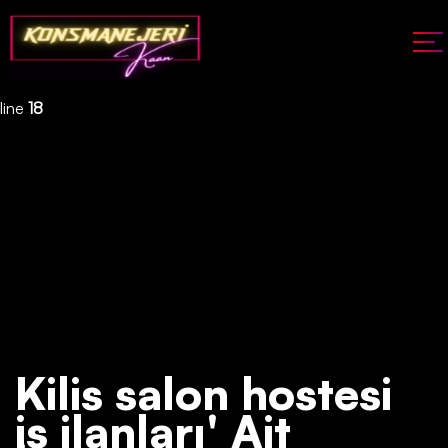
Deprecated
: json_decode(): Passing null to parameter #1 ($json)
of type string is deprecated in
/home/konsmenajericom/public_html/api/kontrol/etiket.php
on
line
18
Kilis salon hostesi
iş ilanları' Ait