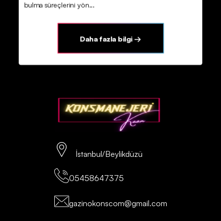
bulma süreçlerini yön...
Daha fazla bilgi →
İstanbul/Beylikdüzü
05458647375
gazinokonscom@gmail.com