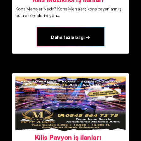
Kons Menajer Nedir? Kons Menajeri; kons bayanların iş
bulma süreçlerini yön...
Daha fazla bilgi →
Kilis Pavyon iş ilanları