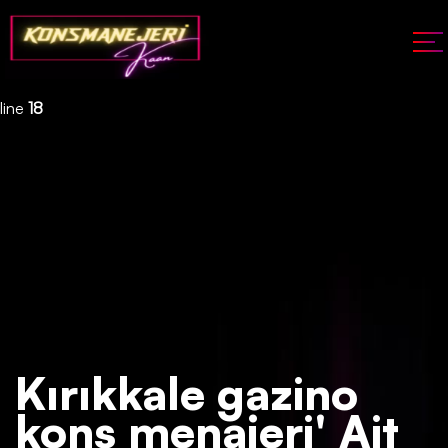
Deprecated
: json_decode(): Passing null to parameter #1 ($json)
of type string is deprecated in
/home/konsmenajericom/public_html/api/kontrol/etiket.php
on
line
18
Kırıkkale gazino
kons menajeri' Ait