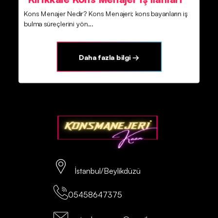
Kons Menajer Nedir? Kons Menajeri; kons bayanların iş
bulma süreçlerini yön...
Daha fazla bilgi →
İstanbul/Beylikdüzü
05458647375