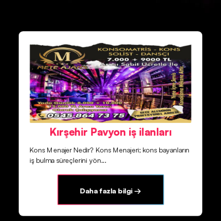
Kırşehir Pavyon iş ilanları
Kons Menajer Nedir? Kons Menajeri; kons bayanların
iş bulma süreçlerini yön...
Daha fazla bilgi →