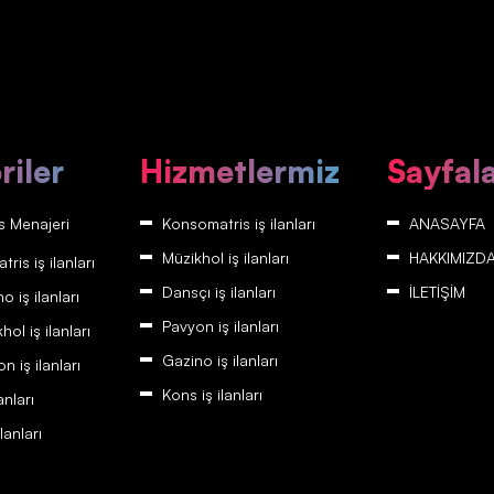
riler
Hizmetlermiz
Sayfal
 Menajeri
Konsomatris iş ilanları
ANASAYFA
Müzikhol iş ilanları
HAKKIMIZD
is iş ilanları
Dansçı iş ilanları
İLETİŞİM
 iş ilanları
Pavyon iş ilanları
ol iş ilanları
Gazino iş ilanları
 iş ilanları
Kons iş ilanları
anları
lanları