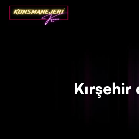
Deprecated
: json_decode(): Passing null to parameter #1 ($json)
Kırşehir 