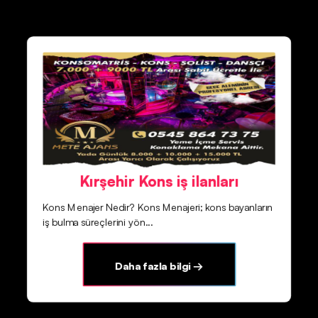
Kırşehir Kons iş ilanları
Kons Menajer Nedir? Kons Menajeri; kons bayanların
iş bulma süreçlerini yön...
Daha fazla bilgi →