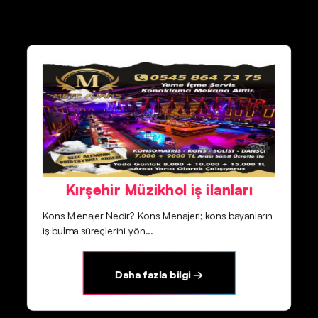
Kırşehir Müzikhol iş ilanları
Kons Menajer Nedir? Kons Menajeri; kons bayanların
iş bulma süreçlerini yön...
Daha fazla bilgi →