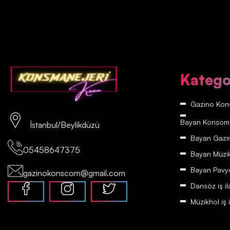
Katego
Gazino Kons
Bayan Konsomatr
İstanbul/Beylikdüzü
Bayan Gazino
05458647375
Bayan Müzikh
Bayan Pavyon
gazinokonscom@gmail.com
Dansöz iş il
Müzikhol iş i