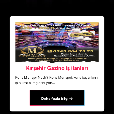
Kırşehir Gazino iş ilanları
Kons Menajer Nedir? Kons Menajeri; kons bayanların
iş bulma süreçlerini yön...
Daha fazla bilgi →