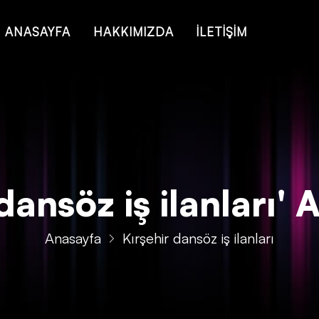
 of type string is deprecated in
/home/konsmenajericom/public_ht
ANASAYFA
HAKKIMIZDA
İLETİŞİM
dansöz iş ilanları' Ai
Anasayfa
Kırşehir dansöz iş ilanları