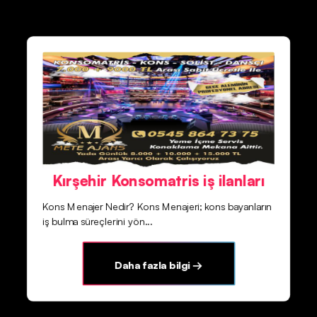
Kırşehir Konsomatris iş ilanları
Kons Menajer Nedir? Kons Menajeri; kons bayanların
iş bulma süreçlerini yön...
Daha fazla bilgi →