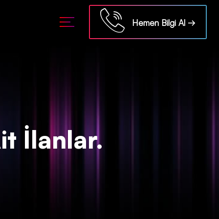
ml/api/kontrol/etiket.php
on line
18
Hemen Bilgi Al →
t İlanlar.