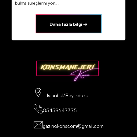
bulma süreçlerini yön...
Daha fazla bilgi →
İstanbul/Beylikdüzü
05458647375
gazinokonscom@gmail.com