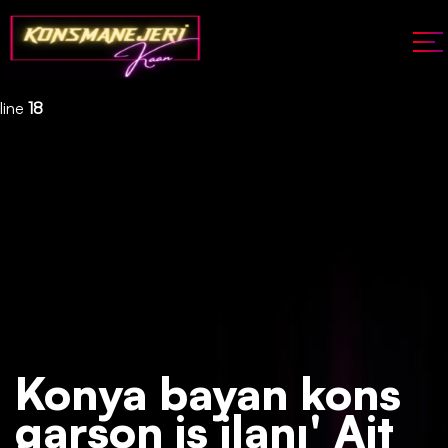
Deprecated
: json_decode(): Passing null to parameter #1 ($json)
of type string is deprecated in
/home/konsmenajericom/public_html/api/kontrol/etiket.php
on
line
18
Konya bayan kons
garson iş ilanı' Ait