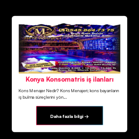
Konya Konsomatris iş ilanları
Kons Menajer Nedir? Kons Menajeri; kons bayanların
iş bulma süreçlerini yön...
Daha fazla bilgi →