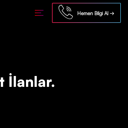
ml/api/kontrol/etiket.php
on line
18
Hemen Bilgi Al →
 İlanlar.