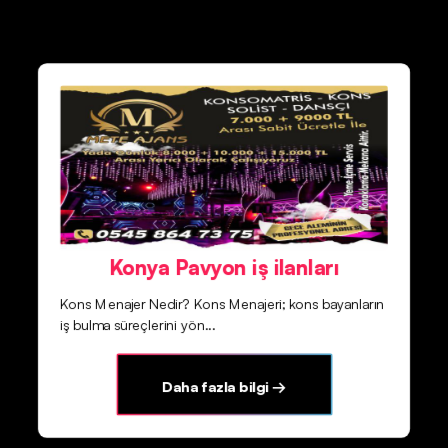
Konya Pavyon iş ilanları
Kons Menajer Nedir? Kons Menajeri; kons bayanların
iş bulma süreçlerini yön...
Daha fazla bilgi →