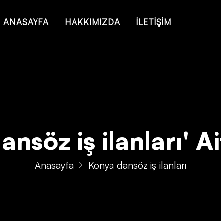
 of type string is deprecated in
/home/konsmenajericom/public_ht
ANASAYFA
HAKKIMIZDA
İLETİŞİM
nsöz iş ilanları' Ait
Anasayfa
Konya dansöz iş ilanları