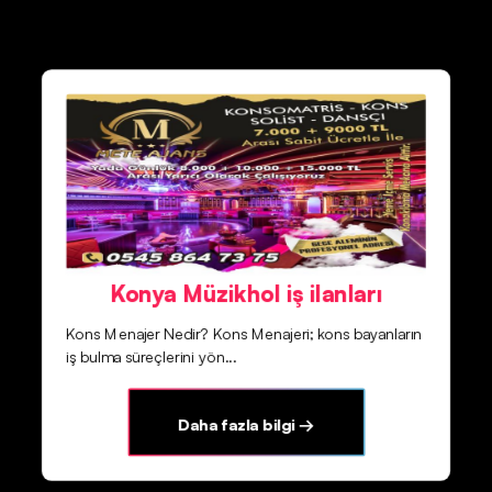
Konya Müzikhol iş ilanları
Kons Menajer Nedir? Kons Menajeri; kons bayanların
iş bulma süreçlerini yön...
Daha fazla bilgi →