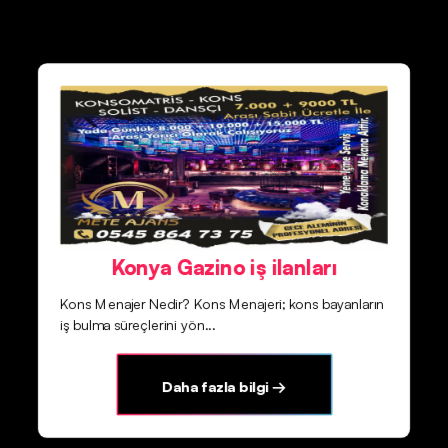
Konya Gazino iş ilanları
Kons Menajer Nedir? Kons Menajeri; kons bayanların
iş bulma süreçlerini yön...
Daha fazla bilgi →