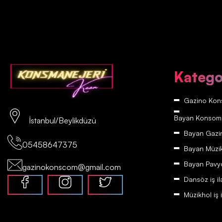
Katego
Gazino Kons
Bayan Konsomatr
İstanbul/Beylikdüzü
Bayan Gazino
05458647375
Bayan Müzikh
Bayan Pavyon
gazinokonscom@gmail.com
Dansöz iş il
Müzikhol iş i