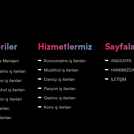
riler
Hizmetlermiz
Sayfal
 Menajeri
Konsomatris iş ilanları
ANASAYFA
Müzikhol iş ilanları
HAKKIMIZD
is iş ilanları
Dansçı iş ilanları
İLETİŞİM
 iş ilanları
Pavyon iş ilanları
ol iş ilanları
Gazino iş ilanları
 iş ilanları
Kons iş ilanları
anları
lanları