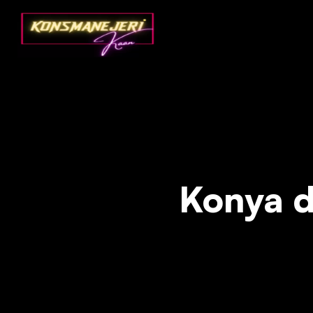
Deprecated
: json_decode(): Passing null to parameter #1 ($json)
Konya da