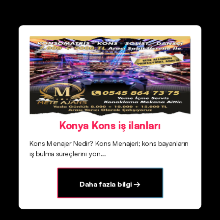
Konya Kons iş ilanları
Kons Menajer Nedir? Kons Menajeri; kons bayanların
iş bulma süreçlerini yön...
Daha fazla bilgi →