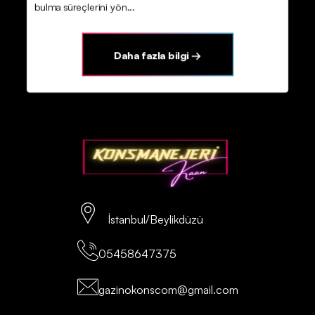
bulma süreçlerini yön...
Daha fazla bilgi →
İstanbul/Beylikdüzü
05458647375
gazinokonscom@gmail.com