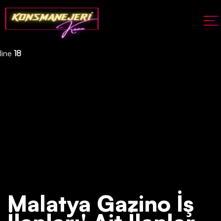
Deprecated
: json_decode(): Passing null to parameter #1 ($json)
of type string is deprecated in
/home/konsmenajericom/public_html/api/kontrol/etiket.php
on
line
18
Malatya Gazino İş