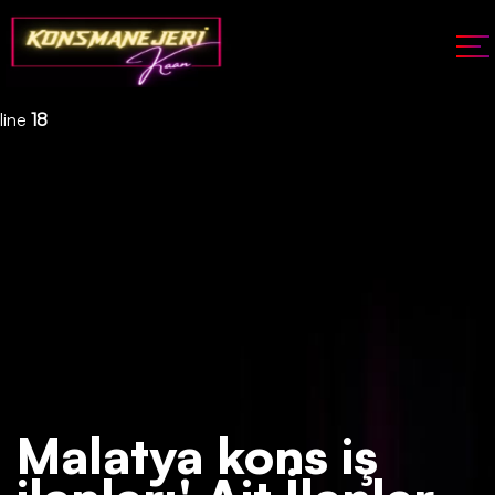
Deprecated
: json_decode(): Passing null to parameter #1 ($json)
of type string is deprecated in
/home/konsmenajericom/public_html/api/kontrol/etiket.php
on
line
18
Malatya kons iş