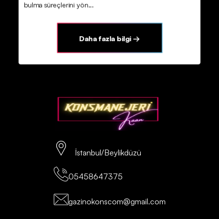
bulma süreçlerini yön...
Daha fazla bilgi →
İstanbul/Beylikdüzü
05458647375
gazinokonscom@gmail.com