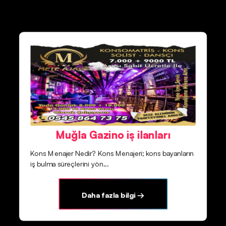
Muğla Gazino iş ilanları
Kons Menajer Nedir? Kons Menajeri; kons bayanların
iş bulma süreçlerini yön...
Daha fazla bilgi →