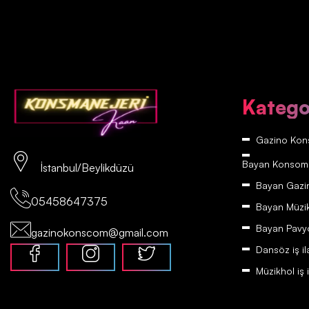
Katego
Gazino Kons
Bayan Konsomatr
İstanbul/Beylikdüzü
Bayan Gazino
05458647375
Bayan Müzikh
Bayan Pavyon
gazinokonscom@gmail.com
Dansöz iş il
Müzikhol iş i