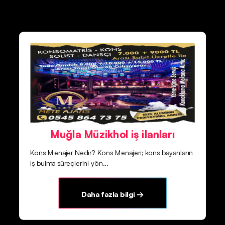
Muğla Müzikhol iş ilanları
Kons Menajer Nedir? Kons Menajeri; kons bayanların
iş bulma süreçlerini yön...
Daha fazla bilgi →