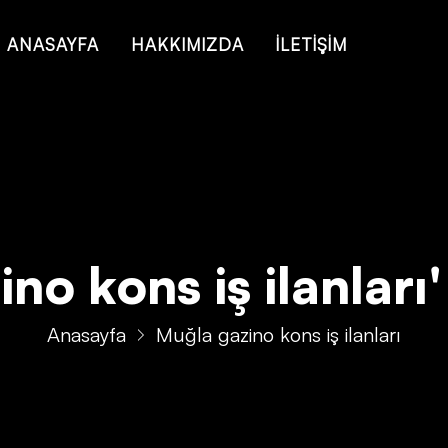
 of type string is deprecated in
/home/konsmenajericom/public_ht
ANASAYFA
HAKKIMIZDA
İLETİŞİM
o kons iş ilanları' 
Anasayfa
Muğla gazino kons iş ilanları