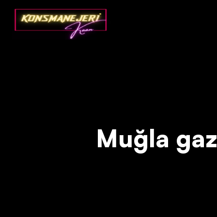
Deprecated
: json_decode(): Passing null to parameter #1 ($json)
Muğla gazin