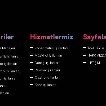
riler
Hizmetlermiz
Sayfal
 Menajeri
Konsomatris iş ilanları
ANASAYFA
Müzikhol iş ilanları
HAKKIMIZD
is iş ilanları
Dansçı iş ilanları
İLETİŞİM
 iş ilanları
Pavyon iş ilanları
ol iş ilanları
Gazino iş ilanları
 iş ilanları
Kons iş ilanları
anları
lanları