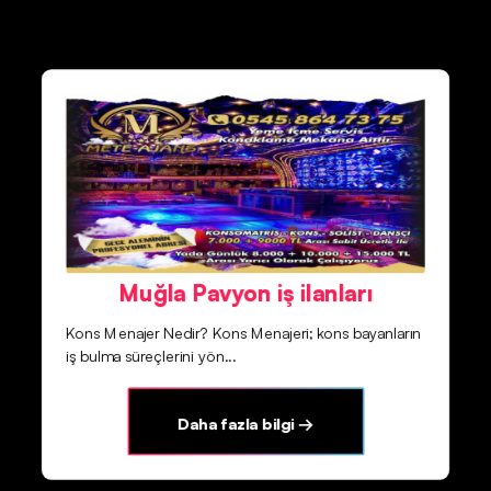
Muğla Pavyon iş ilanları
Kons Menajer Nedir? Kons Menajeri; kons bayanların
iş bulma süreçlerini yön...
Daha fazla bilgi →