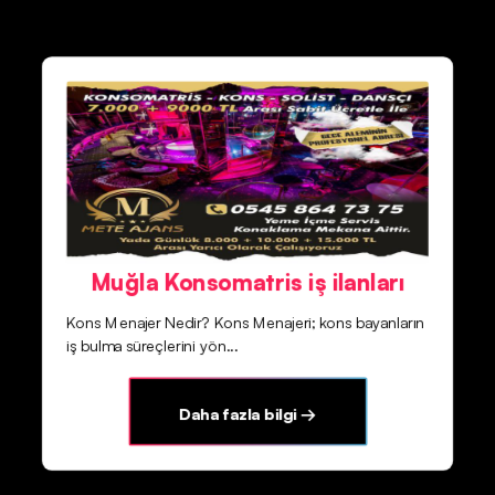
Muğla Konsomatris iş ilanları
Kons Menajer Nedir? Kons Menajeri; kons bayanların
iş bulma süreçlerini yön...
Daha fazla bilgi →