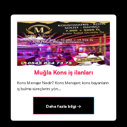
Muğla Kons iş ilanları
Kons Menajer Nedir? Kons Menajeri; kons bayanların
iş bulma süreçlerini yön...
Daha fazla bilgi →