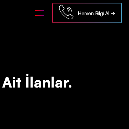
ml/api/kontrol/etiket.php
on line
18
Hemen Bilgi Al →
Ait İlanlar.