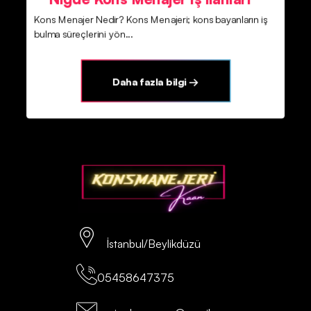
Kons Menajer Nedir? Kons Menajeri; kons bayanların iş
bulma süreçlerini yön...
Daha fazla bilgi →
İstanbul/Beylikdüzü
05458647375