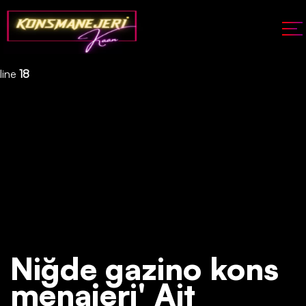
Deprecated
: json_decode(): Passing null to parameter #1 ($json)
of type string is deprecated in
/home/konsmenajericom/public_html/api/kontrol/etiket.php
on
line
18
Niğde gazino kons
menajeri' Ait