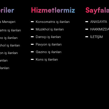
riler
Hizmetlermiz
Sayfal
 Menajeri
Konsomatris iş ilanları
ANASAYFA
Müzikhol iş ilanları
HAKKIMIZD
is iş ilanları
Dansçı iş ilanları
İLETİŞİM
 iş ilanları
Pavyon iş ilanları
ol iş ilanları
Gazino iş ilanları
 iş ilanları
Kons iş ilanları
anları
lanları