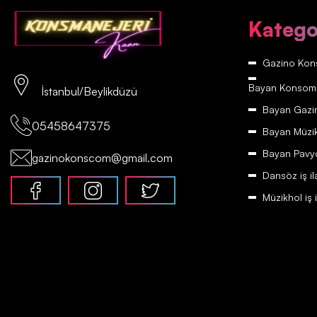
Katego
Gazino Kons
Bayan Konsomatr
İstanbul/Beylikdüzü
Bayan Gazino
05458647375
Bayan Müzikh
Bayan Pavyon
gazinokonscom@gmail.com
Dansöz iş il
Müzikhol iş i