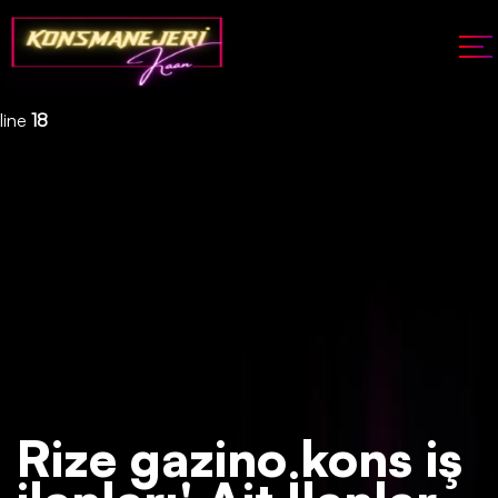
Deprecated
: json_decode(): Passing null to parameter #1 ($json)
of type string is deprecated in
/home/konsmenajericom/public_html/api/kontrol/etiket.php
on
line
18
Rize gazino kons iş