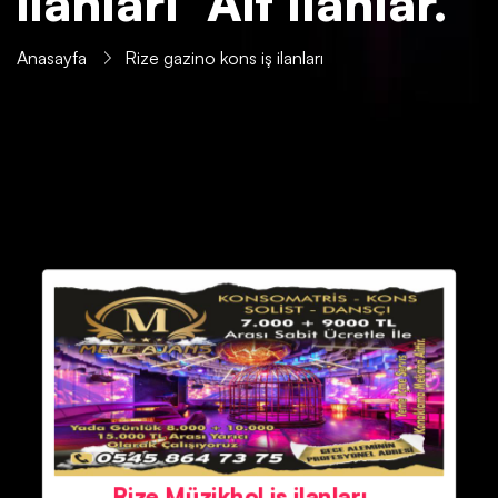
ilanları' Ait İlanlar.
Anasayfa
Rize gazino kons iş ilanları
Rize Müzikhol iş ilanları