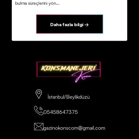
bulma süreçlerini yön...
Daha fazla bilgi →
İstanbul/Beylikdüzü
05458647375
gazinokonscom@gmail.com